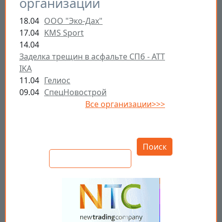
организации
18.04
ООО "Эко-Дах"
17.04
KMS Sport
14.04
Заделка трещин в асфальте СПб - ATT
IKA
11.04
Гелиос
09.04
СпецНовострой
Все организации>>>
Открыть настройки
Поиск