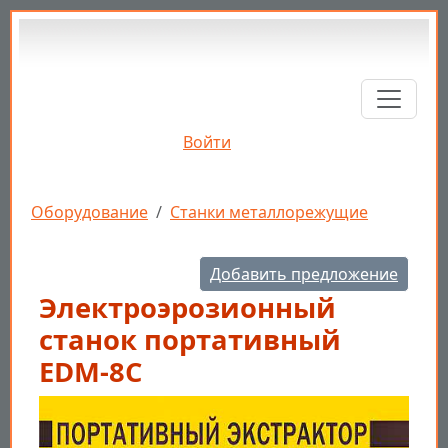
Перейти к основному содержанию
Войти
Строка навигации
Оборудование
Станки металлорежущие
Добавить предложение
Электроэрозионный
станок портативный
EDM-8C