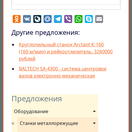
Odnoklassniki
VK
LiveJournal
Mail.Ru
Telegram
Viber
WhatsApp
Skype
Email
Другие предложения:
Круглопильный станок Arctant К-160
(160 м/мин) и рейкоотделитель. 3260000
рублей
BALTECH SA-4300 - система центровки
валов электронно-механическая
Предложения
Оборудование
Станки металлорежущие