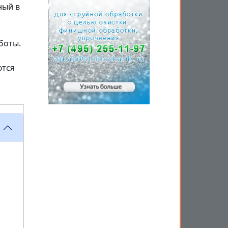
ный в
боты.
ются