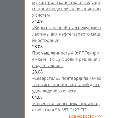
му контроля качества от ведуще
го производителя навигационны
х систем
24.09
«Вириал» разработал режущие п
ластины для нефтегазового маш
иностроения
28.08
Промышленность 4.0: РТ-Техпри
емка и ТТК-Цифровые решения с
оздают альянс
28.08
«Северсталь» подтвердила качес
тво высокопрочных сталей для с
удов ледового класса
04.08
«Северсталь» освоила производ
ство стали SA-387 Gr22 Cl2
Все новости>>>