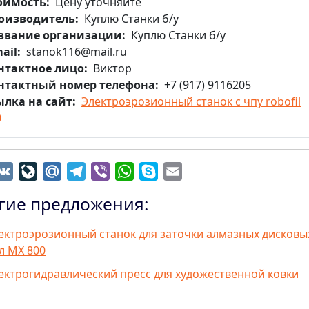
оимость
Цену уточняйте
оизводитель
Куплю Станки б/у
звание организации
Куплю Станки б/у
ail
stanok116@mail.ru
нтактное лицо
Виктор
нтактный номер телефона
+7 (917) 9116205
ылка на сайт
Электроэрозионный станок с чпу robofil
0
dnoklassniki
VK
LiveJournal
Mail.Ru
Telegram
Viber
WhatsApp
Skype
Email
гие предложения:
ектроэрозионный станок для заточки алмазных дисковы
л MX 800
ектрогидравлический пресс для художественной ковки