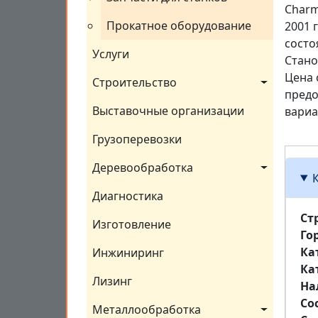
Charm
Прокатное оборудование
2001 
состо
Услуги
Стано
Цена 
Строительство
предо
Выставочные организации
вариа
Грузоперевозки
Деревообработка
Диагностика
Ст
Изготовление
Го
Ка
Инжиниринг
Ка
Лизинг
На
Со
Металлообработка