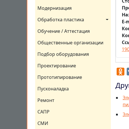
Ст
Пр
Модернизация
На
Обработка пластика
E-m
Ко
Обучение / Аттестация
Ко
Сс
Общественные организации
19
Подбор оборудования
Проектирование
O
Прототипирование
Дру
Пусконаладка
Эл
Ремонт
пи
САПР
Эл
СМИ