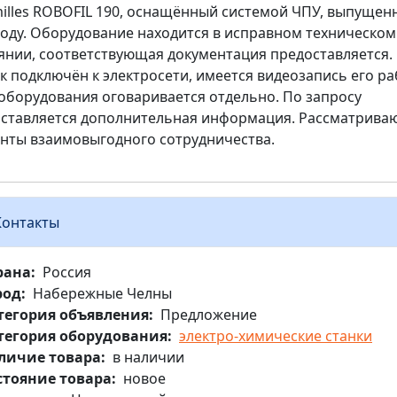
illes ROBOFIL 190, оснащённый системой ЧПУ, выпущен
году. Оборудование находится в исправном техническом
янии, соответствующая документация предоставляется.
к подключён к электросети, имеется видеозапись его ра
оборудования оговаривается отдельно. По запросу
ставляется дополнительная информация. Рассматрива
нты взаимовыгодного сотрудничества.
Контакты
рана
Россия
род
Набережные Челны
тегория объявления
Предложение
тегория оборудования
электро-химические станки
личие товара
в наличии
стояние товара
новое