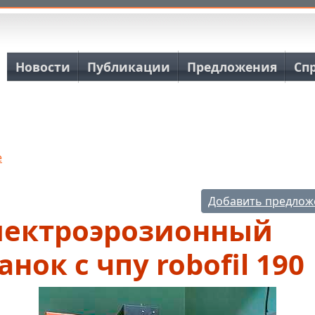
Основная навигация
Новости
Публикации
Предложения
Сп
е
Добавить предлож
лектроэрозионный
анок с чпу robofil 190