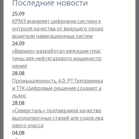
Последние новости
25.09
КРМЗ внедряет цифровую систему к
онтроля качества от ведущего произ
водителя навигационных систем
24.09
«Вириал» разработал режущие плас
тины для нефтегазового машиностр
оения
28.08
Промышленность 4.0: РТ-Техприемка
и ТТК-Цифровые решения создают а
льянс
28.08
«Северсталь» подтвердила качество
высокопрочных сталей для судов лед
ового класса
04.08