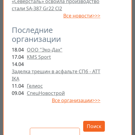
«Северсталь» освоила производство
стали SA-387 Gr22 Cl2
Все новости>>>
Последние
организации
18.04
ООО "Эко-Дах"
17.04
KMS Sport
14.04
Заделка трещин в асфальте СПб - ATT
IKA
11.04
Гелиос
09.04
СпецНовострой
Все организации>>>
Открыть настройки
Поиск