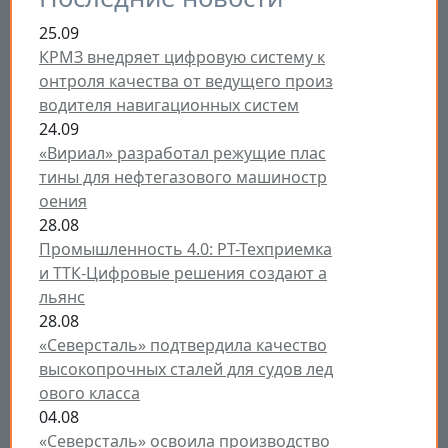
25.09
КРМЗ внедряет цифровую систему к
онтроля качества от ведущего произ
водителя навигационных систем
24.09
«Вириал» разработал режущие плас
тины для нефтегазового машиностр
оения
28.08
Промышленность 4.0: РТ-Техприемка
и ТТК-Цифровые решения создают а
льянс
28.08
«Северсталь» подтвердила качество
высокопрочных сталей для судов лед
ового класса
04.08
«Северсталь» освоила производство