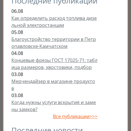
Последние публикации
06.08
Как определить расход топлива дизе
льной электростанции
05.08
Благоустройство территории в Петр
опавловске-Камчатском
04.08
Концевые фрезы ГОСТ 17025-71: табл
ица размеров, хвостовики, подбор
03.08
Мерчендайзер в магазине продукто
в
03.08
Когда нужны услуги вскрытия и заме
ны замков?
Все публикации>>>
Последние новости