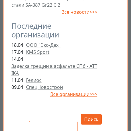
стали SA-387 Gr22 Cl2
Все новости>>>
Последние
организации
18.04
ООО "Эко-Дах"
17.04
KMS Sport
14.04
Заделка трещин в асфальте СПб - ATT
IKA
11.04
Гелиос
09.04
СпецНовострой
Все организации>>>
Открыть настройки
Поиск