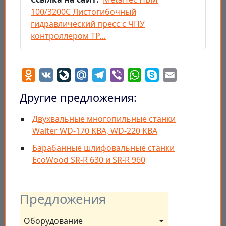
100/3200C Листогибочный
гидравлический пресс с ЧПУ
контроллером TP…
Odnoklassniki
VK
LiveJournal
Mail.Ru
Telegram
Viber
WhatsApp
Skype
Email
Другие предложения:
Двухвальные многопильные станки
Walter WD-170 KBA, WD-220 KBA
Барабанные шлифовальные станки
EcoWood SR-R 630 и SR-R 960
Предложения
Оборудование