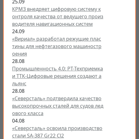
25.09
КРМЗ внедряет цифровую систему к
онтроля качества от ведущего произ
водителя навигационных систем
24.09
«Вириал» разработал режущие плас
тины для нефтегазового машиностр
оения
28.08
Промышленность 4.0: РТ-Техприемка
и ТТК-Цифровые решения создают а
льянс
28.08
«Северсталь» подтвердила качество
высокопрочных сталей для судов лед
ового класса
04.08
«Северсталь» освоила производство
стали SA-387 Gr22 Cl2