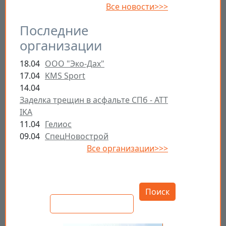
Все новости>>>
Последние
организации
18.04
ООО "Эко-Дах"
17.04
KMS Sport
14.04
Заделка трещин в асфальте СПб - ATT
IKA
11.04
Гелиос
09.04
СпецНовострой
Все организации>>>
Открыть настройки
Поиск