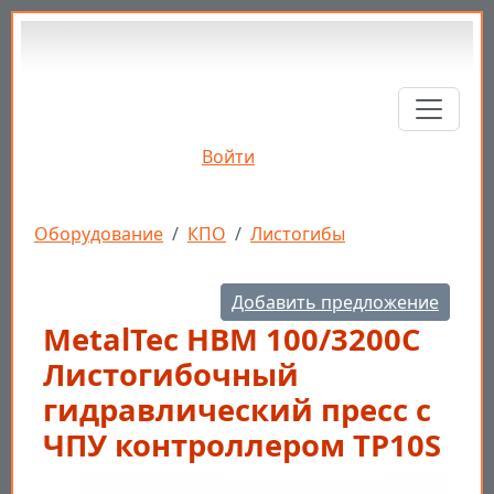
Перейти к основному содержанию
Войти
Строка навигации
Оборудование
КПО
Листогибы
Добавить предложение
MetalTec HBM 100/3200C
Листогибочный
гидравлический пресс с
ЧПУ контроллером TP10S