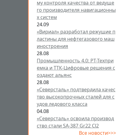
му контроля качества от ведуще
го производителя навигационны
х систем
24.09
«Вириал» разработал режущие п
ластины для нефтегазового маш
иностроения
28.08
Промышленность 4.0: РТ-Техпри
емка и ТТК-Цифровые решения с
оздают альянс
28.08
«Северсталь» подтвердила качес
тво высокопрочных сталей для с
удов ледового класса
04.08
«Северсталь» освоила производ
ство стали SA-387 Gr22 Cl2
Все новости>>>