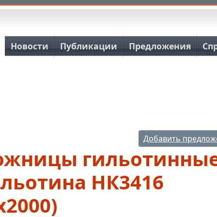
Основная навигация
Новости
Публикации
Предложения
Сп
Добавить предлож
ожницы гильотинные
ильотина НК3416
х2000)