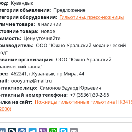
род
Кувандык
тегория объявления
Предложение
тегория оборудования
Гильотины, пресс-ножницы
личие товара
в наличии
стояние товара
новое
оимость
Цену уточняйте
оизводитель
ООО "Южно-Уральский механический
вод"
звание организации
ООО "Южно-Уральский
ханический завод"
рес
462241, г.Кувандык, пр.Мира, 44
ail
oooyumz@mail.ru
нтактное лицо
Симонов Эдуард Юрьевич
нтактный номер телефона
+7 (35361)39-2-56
ылка на сайт
Ножницы гильотинные гильотина НК341
2000)
dnoklassniki
VK
LiveJournal
Mail.Ru
Telegram
Viber
WhatsApp
Skype
Email