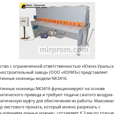
тво с ограниченной ответственностью «Южно-Уральс
остроительный завод» (ООО «ЮУМЗ») представляет
тинные ножницы модели NK3416.
тинные ножницы NK3416 функционируют на основе
атического привода и требуют подачи сжатого воздуха 
атическую муфту для обеспечения их работы. Максима
р листового проката, который можно разрезать с
ьзованием данных ножниц, составляет 6,3 мм по толщи