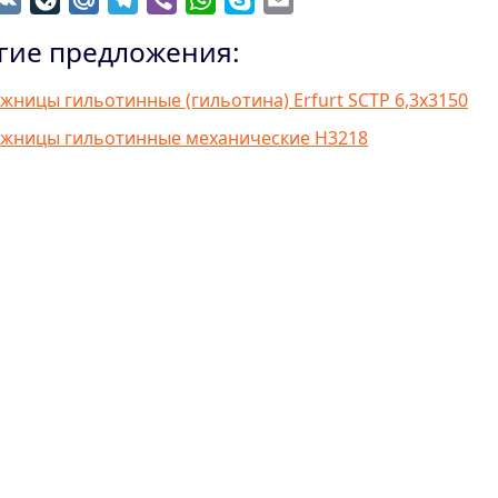
гие предложения:
жницы гильотинные (гильотина) Erfurt SCTP 6,3х3150
жницы гильотинные механические Н3218