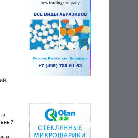
кий
на
льный
не и