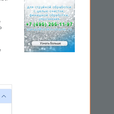
е
ю
е