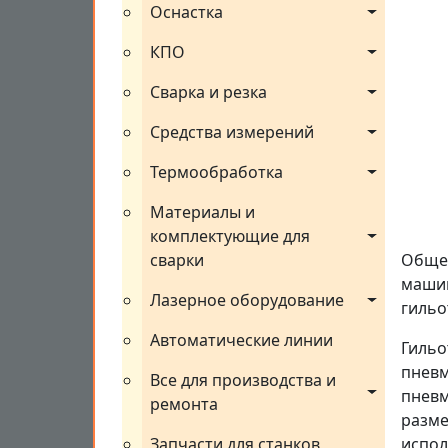
Оснастка
КПО
Сварка и резка
Средства измерений
Термообработка
Материалы и 
комплектующие для 
сварки
Общес
машин
Лазерное оборудование
гильо
Автоматические линии
Гильо
пневм
Все для производства и 
пневм
ремонта
разме
Запчасти для станков
испол