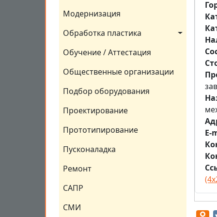
Го
Модернизация
Ка
Ка
Обработка пластика
На
Со
Обучение / Аттестация
Ст
Общественные организации
Пр
за
Подбор оборудования
На
ме
Проектирование
Aд
Прототипирование
E-m
Ко
Пусконаладка
Ко
Сс
Ремонт
(4х
САПР
СМИ
O