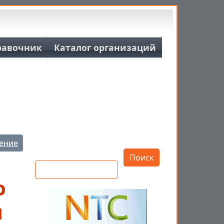
равочник
Каталог организаций
Открыть настройки
ение
Поиск
о
м