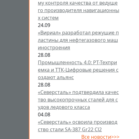
му контроля качества от ведуще
го производителя навигационны
х систем
24.09
«Вириал» разработал режущие п
ластины для нефтегазового маш
иностроения
28.08
Промышленность 4.0: РТ-Техпри
емка и ТТК-Цифровые решения с
оздают альянс
28.08
«Северсталь» подтвердила качес
тво высокопрочных сталей для с
удов ледового класса
04.08
«Северсталь» освоила производ
ство стали SA-387 Gr22 Cl2
Все новости>>>