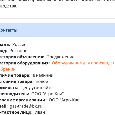
водства.
Контакты
рана
Россия
род
Россошь
тегория объявления
Предложение
тегория оборудования
Оборудование для производст
обрений
личие товара
в наличии
стояние товара
новое
оимость
Цену уточняйте
оизводитель
ООО "Агро-Кви"
звание организации
ООО "Агро-Кви"
ail
gas-trade@bk.ru
нтактное лицо
Иван