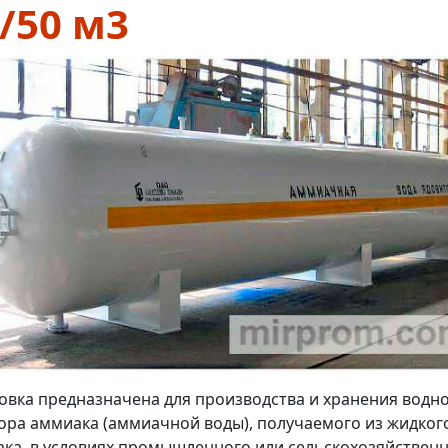
/50 м3
овка предназначена для производства и хранения водн
ора аммиака (аммиачной воды), получаемого из жидког
ка, в условиях промышленного или сельскохозяйствен