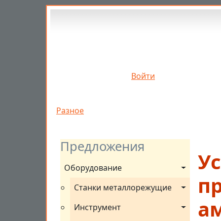
Перейти к основному содержанию
Войти
Строка навигации
Разное
Предложения
Ус
Оборудование
п
Станки металлорежущие
а
Инструмент