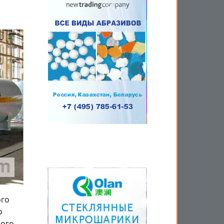
ого
о
ного