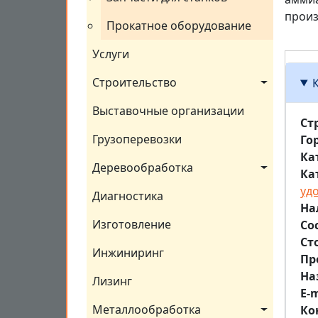
произ
Прокатное оборудование
Услуги
Строительство
Выставочные организации
Ст
Грузоперевозки
Го
Ка
Деревообработка
Ка
уд
Диагностика
На
Изготовление
Со
Ст
Инжиниринг
Пр
На
Лизинг
E-m
Металлообработка
Ко