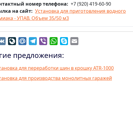
нтактный номер телефона
+7 (920) 419-60-90
ылка на сайт
Установка для приготовления водного
миака - УПАВ. Объем 35/50 м3
dnoklassniki
VK
LiveJournal
Mail.Ru
Telegram
Viber
WhatsApp
Skype
Email
гие предложения:
тановка для переработки шин в крошку ATR-1000
тановка для производства монолитных гаражей