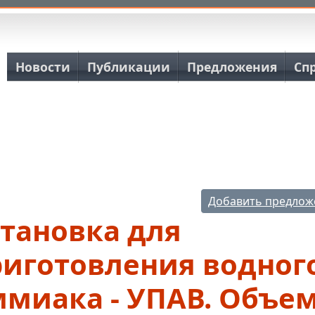
Основная навигация
Новости
Публикации
Предложения
Сп
Добавить предлож
тановка для
риготовления водног
ммиака - УПАВ. Объе