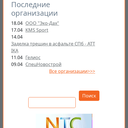
Последние
организации
18.04
ООО "Эко-Дах"
17.04
KMS Sport
14.04
Заделка трещин в асфальте СПб - ATT
IKA
11.04
Гелиос
09.04
СпецНовострой
Все организации>>>
Открыть настройки
Поиск