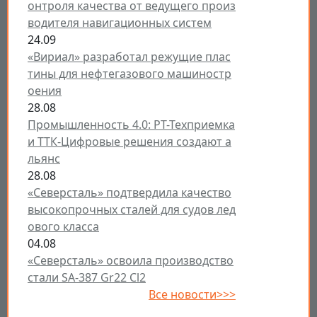
онтроля качества от ведущего произ
водителя навигационных систем
24.09
«Вириал» разработал режущие плас
тины для нефтегазового машиностр
оения
28.08
Промышленность 4.0: РТ-Техприемка
и ТТК-Цифровые решения создают а
льянс
28.08
«Северсталь» подтвердила качество
высокопрочных сталей для судов лед
ового класса
04.08
«Северсталь» освоила производство
стали SA-387 Gr22 Cl2
Все новости>>>