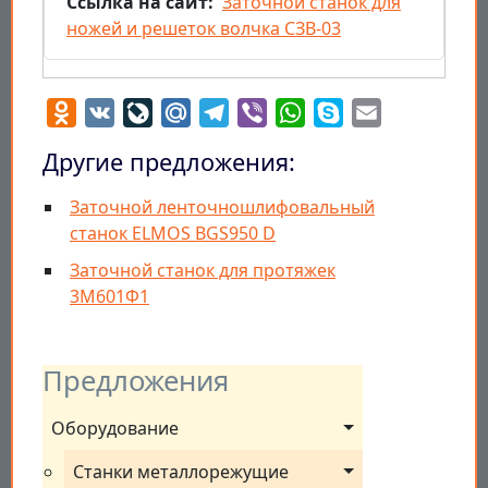
Ссылка на сайт
Заточной станок для
ножей и решеток волчка СЗВ-03
Odnoklassniki
VK
LiveJournal
Mail.Ru
Telegram
Viber
WhatsApp
Skype
Email
Другие предложения:
Заточной ленточношлифовальный
станок ELMOS BGS950 D
Заточной станок для протяжек
3М601Ф1
Предложения
Оборудование
Станки металлорежущие