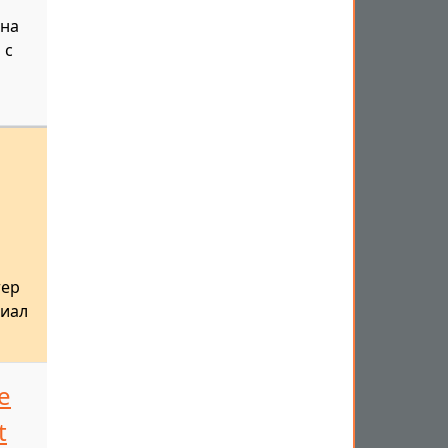
 на
 с
тер
риал
е
t