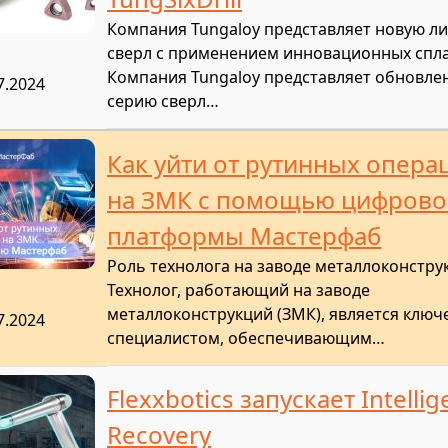
Компания Tungaloy представляет новую л
сверл с применением инновационных спл
Компания Tungaloy представляет обновле
7.2024
серию сверл…
Как уйти от рутинных опера
на ЗМК с помощью цифрово
платформы Мастерфаб
Роль технолога на заводе металлоконстру
Технолог, работающий на заводе
металлоконструкций (ЗМК), является клю
7.2024
специалистом, обеспечивающим…
Flexxbotics запускает Intellig
Recovery