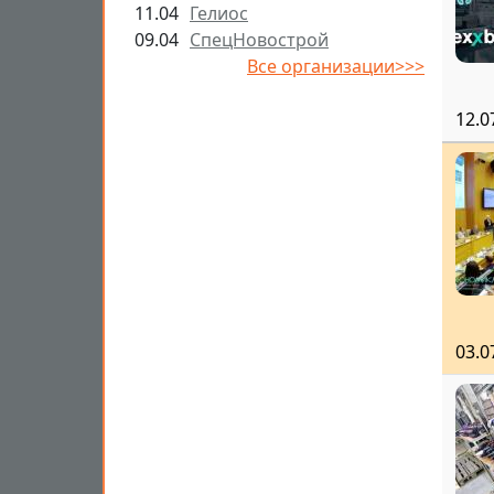
11.04
Гелиос
09.04
СпецНовострой
Все организации>>>
12.0
03.0