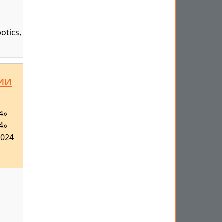
otics,
ии
4»
4»
2024