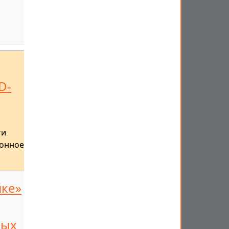
о
D-
ти
ионное
йке»
ных