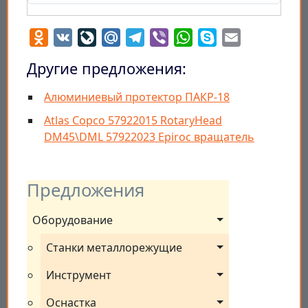
Odnoklassniki
VK
LiveJournal
Mail.Ru
Telegram
Viber
WhatsApp
Skype
Email
Другие предложения:
Алюминиевый протектор ПАКР-18
Atlas Copco 57922015 RotaryHead
DM45\DML 57922023 Epiroc вращатель
Предложения
Оборудование
Станки металлорежущие
Инструмент
Оснастка