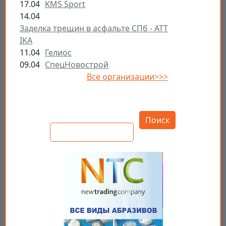
17.04
KMS Sport
14.04
Заделка трещин в асфальте СПб - ATT
IKA
11.04
Гелиос
09.04
СпецНовострой
Все организации>>>
Открыть настройки
Поиск