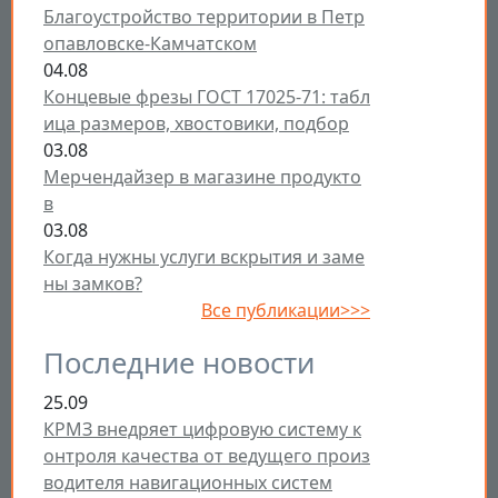
Благоустройство территории в Петр
опавловске-Камчатском
04.08
Концевые фрезы ГОСТ 17025-71: табл
ица размеров, хвостовики, подбор
03.08
Мерчендайзер в магазине продукто
в
03.08
Когда нужны услуги вскрытия и заме
ны замков?
Все публикации>>>
Последние новости
25.09
КРМЗ внедряет цифровую систему к
онтроля качества от ведущего произ
водителя навигационных систем