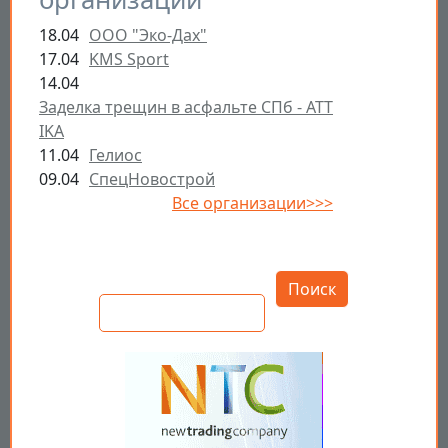
18.04
ООО "Эко-Дах"
17.04
KMS Sport
14.04
Заделка трещин в асфальте СПб - ATT
IKA
11.04
Гелиос
09.04
СпецНовострой
Все организации>>>
Открыть настройки
Поиск