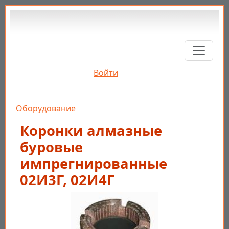
Перейти к основному содержанию
Войти
Строка навигации
Оборудование
Коронки алмазные
буровые
импрегнированные
02И3Г, 02И4Г