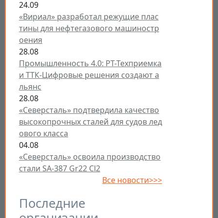
24.09
«Вириал» разработал режущие плас
тины для нефтегазового машиностр
оения
28.08
Промышленность 4.0: РТ-Техприемка
и ТТК-Цифровые решения создают а
льянс
28.08
«Северсталь» подтвердила качество
высокопрочных сталей для судов лед
ового класса
04.08
«Северсталь» освоила производство
стали SA-387 Gr22 Cl2
Все новости>>>
Последние
организации