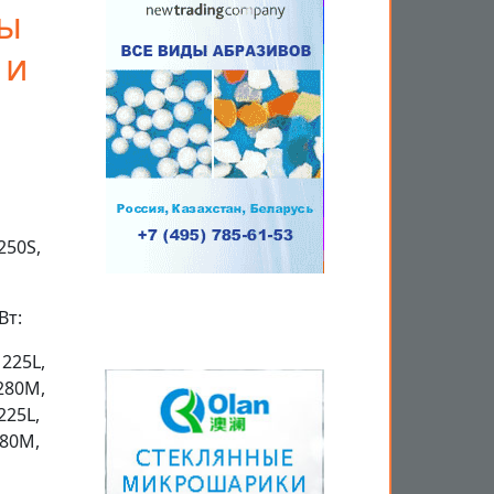
ры
 и
50S,
Вт:
225L,
280М,
25L,
80M,