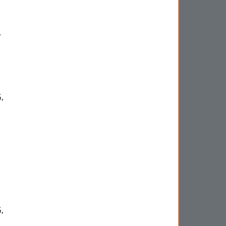
,
,
,