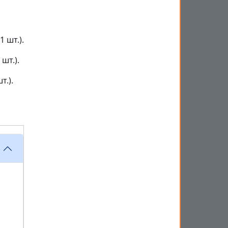
 шт.).
шт.).
т.).