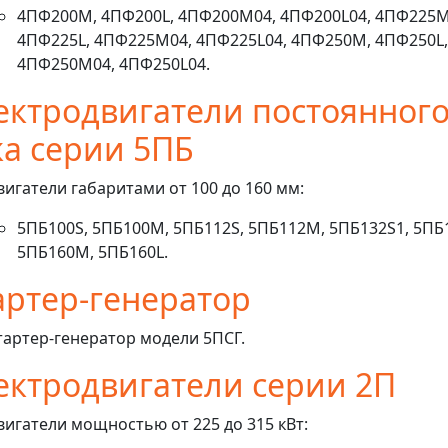
4ПФ200M, 4ПФ200L, 4ПФ200M04, 4ПФ200L04, 4ПФ225M
4ПФ225L, 4ПФ225M04, 4ПФ225L04, 4ПФ250M, 4ПФ250L,
4ПФ250M04, 4ПФ250L04.
ектродвигатели постоянног
ка серии 5ПБ
вигатели габаритами от 100 до 160 мм:
5ПБ100S, 5ПБ100M, 5ПБ112S, 5ПБ112M, 5ПБ132S1, 5ПБ
5ПБ160M, 5ПБ160L.
артер-генератор
тартер-генератор модели 5ПСГ.
ектродвигатели серии 2П
вигатели мощностью от 225 до 315 кВт: