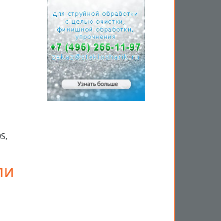
S,
ли