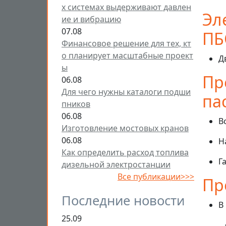
х системах выдерживают давлен
Эл
ие и вибрацию
07.08
ПБ
Финансовое решение для тех, кт
о планирует масштабные проект
Д
ы
Пр
06.08
Для чего нужны каталоги подши
па
пников
06.08
В
Изготовление мостовых кранов
06.08
Н
Как определить расход топлива
Г
дизельной электростанции
Все публикации>>>
Пр
Последние новости
В
25.09