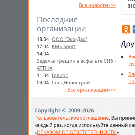
Все новости>>>
81
Последние
организации
O
18.04
ООО "Эко-Дах"
Дру
17.04
KMS Sport
14.04
Эл
Заделка трещин в асфальте СПб -
ск
ATTIKA
Эл
11.04
Гелиос
но
09.04
СпецНовострой
Все организации>>>
Copyright © 2009-2026
Пользовательское соглашение
. Вы прини
каждый раз, когда используйте данный с
«
ОТКАЗОМ ОТ ОТВЕТСТВЕННОСТИ
» .