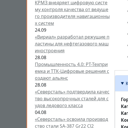
КРМЗ внедряет цифровую систе
му контроля качества от ведуще
го производителя навигационны
х систем
24.09
«Вириал» разработал режущие п
ластины для нефтегазового маш
иностроения
28.08
Промышленность 4.0: РТ-Техпри
емка и ТТК-Цифровые решения с
оздают альянс
28.08
«Северсталь» подтвердила качес
тво высокопрочных сталей для с
Го
удов ледового класса
Ка
04.08
Ка
«Северсталь» освоила производ
Ко
ство стали SA-387 Gr22 Cl2
Ко