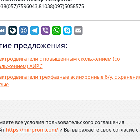
038(057)7596043,81038(097)5058575
dnoklassniki
VK
LiveJournal
Mail.Ru
Telegram
Viber
WhatsApp
Skype
Email
гие предложения:
ектродвигатели с повышенным скольжением (со
ольжением) АИРС
ектродвигатели трехфазные асинхронные б/у, с хранени
вые
маете все условия пользовательского соглашения
айт
https://mirprom.com/
и
Вы выражаете свое согласие с