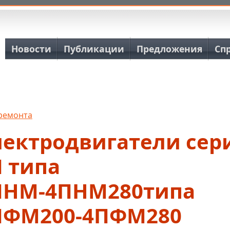
Основная навигация
Новости
Публикации
Предложения
Сп
 ремонта
лектродвигатели сер
 типа
ПНМ-4ПНМ280типа
ПФМ200-4ПФМ280