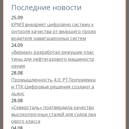
Последние новости
25.09
КРМЗ внедряет цифровую систему к
онтроля качества от ведущего произ
водителя навигационных систем
24.09
«Вириал» разработал режущие плас
тины для нефтегазового машиностр
оения
28.08
Промышленность 4.0: РТ-Техприемка
и ТТК-Цифровые решения создают а
льянс
28.08
«Северсталь» подтвердила качество
высокопрочных сталей для судов лед
ового класса
04.08