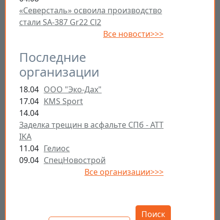
«Северсталь» освоила производство
стали SA-387 Gr22 Cl2
Все новости>>>
Последние
организации
18.04
ООО "Эко-Дах"
17.04
KMS Sport
14.04
Заделка трещин в асфальте СПб - ATT
IKA
11.04
Гелиос
09.04
СпецНовострой
Все организации>>>
Открыть настройки
Поиск