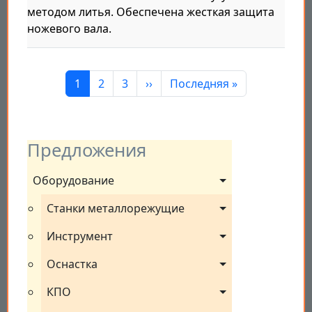
методом литья. Обеспечена жесткая защита
ножевого вала.
Нумерация страниц
Страница
Страница
Страница
Следующая страница
Последняя страница
1
2
3
››
Последняя »
Предложения
Оборудование
Станки металлорежущие
Инструмент
Оснастка
КПО