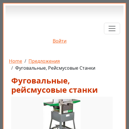
Перейти к основному содержанию
Войти
Строка навигации
Home
Предложения
Фуговальные, Рейсмусовые Станки
Фуговальные,
рейсмусовые станки