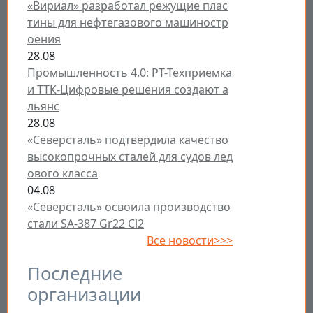
«Вириал» разработал режущие плас
тины для нефтегазового машиностр
оения
28.08
Промышленность 4.0: РТ-Техприемка
и ТТК-Цифровые решения создают а
льянс
28.08
«Северсталь» подтвердила качество
высокопрочных сталей для судов лед
ового класса
04.08
«Северсталь» освоила производство
стали SA-387 Gr22 Cl2
Все новости>>>
Последние
организации