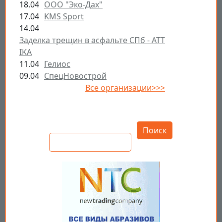
18.04
ООО "Эко-Дах"
17.04
KMS Sport
14.04
Заделка трещин в асфальте СПб - ATT
IKA
11.04
Гелиос
09.04
СпецНовострой
Все организации>>>
Открыть настройки
Поиск