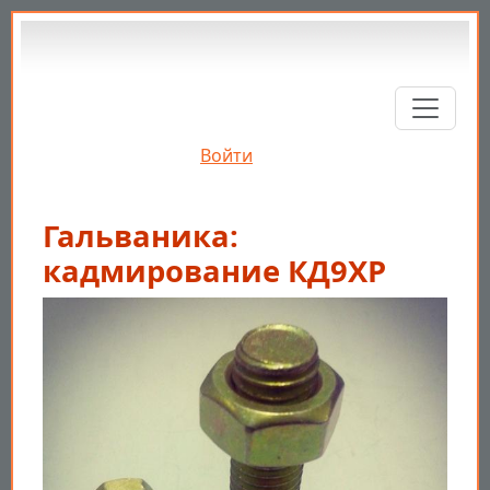
Перейти к основному содержанию
Войти
Гальваника:
кадмирование КД9ХР