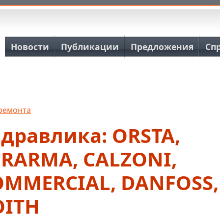
Основная навигация
Новости
Публикации
Предложения
Сп
 ремонта
дравлика: ORSTA,
ERARMA, CALZONI,
OMMERCIAL, DANFOSS,
OITH