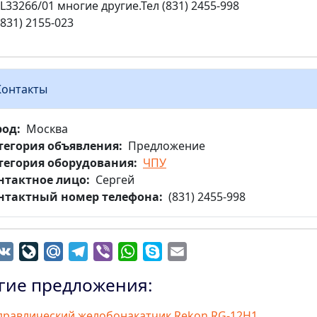
GL33266/01 многие другие.Тел (831) 2455-998
(831) 2155-023
Контакты
род
Москва
тегория объявления
Предложение
тегория оборудования
ЧПУ
нтактное лицо
Сергей
нтактный номер телефона
(831) 2455-998
dnoklassniki
VK
LiveJournal
Mail.Ru
Telegram
Viber
WhatsApp
Skype
Email
гие предложения:
дравлический желобонакатчик Rekon RG-12H1