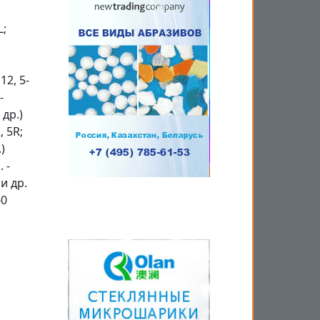
L;
12, 5-
-
 др.)
, 5R;
)
 -
 и др.
60