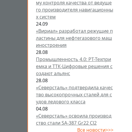
му контроля качества от ведуще
го производителя навигационны
х систем
24.09
«Вириал» разработал режущие п
ластины для нефтегазового маш
иностроения
28.08
Промышленность 4.0: РТ-Техпри
емка и ТТК-Цифровые решения с
оздают альянс
28.08
«Северсталь» подтвердила качес
тво высокопрочных сталей для с
удов ледового класса
04.08
«Северсталь» освоила производ
ство стали SA-387 Gr22 Cl2
Все новости>>>