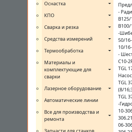
Оснастка
Предл
- Рад
КПО
B125/1
B100/1
Сварка и резка
-Шибе
Средства измерений
50/16-
10/16-
Термообработка
- Шес
C10-2R
Материалы и 
TGL 17
комплектующие для 
Насосы
сварки
TGL 3
Лазерное оборудование
(8/16;
TGL 37
Автоматические линии
-Гидр
10-306
Все для производства и 
306.21
ремонта
06-306
Запчасти для станков