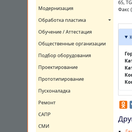
65, T
Модернизация
Факс 
Обработка пластика
Обучение / Аттестация
Общественные организации
Го
Подбор оборудования
Ка
Проектирование
Ка
Ко
Прототипирование
Ко
Пусконаладка
Ремонт
O
САПР
Дру
СМИ
Ги