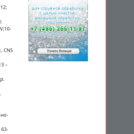
.12;
;
V;10-
1, CNS
13 –
р.
L
ьно-
 63-