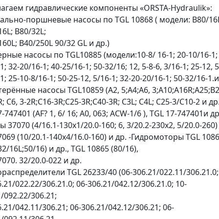
агаем гидравлические компоненты «ORSTA-Hydraulik»:
иально-поршневые насосы по TGL 10868 ( модели: B80/16
6L; B80/32L;
60L; B40/250L 90/32 GL и др.)
рные насосы по TGL10885 (модели:10-8/ 16-1; 20-10/16-1; 
1; 32-20/16-1; 40-25/16-1; 50-32/16; 12, 5-8-6, 3/16-1; 25-12, 5
1; 25-10-8/16-1; 50-25-12, 5/16-1; 32-20-20/16-1; 50-32/16-1.и
терённые насосы TGL10859 (А2, 5;A4;А6, 3;A10;A16R;A25;B2
; С6, 3-2R;C16-3R;C25-3R;C40-3R; C3L; C4L; C25-3/C10-2 и др.
-747401 (AF? 1, 6/ 16; A0, 063; ACW-1/6 ), TGL 17-747401и др.
 37070 (4/16.1-130х1/20.0-160; 6, 3/20.2-230х2, 5/20.0-260)
7069 (10/20.1-140х4/16.0-160) и др. -Гидромоторы TGL 108
32/16L;50/16) и др., TGL 10865 (80/16),
070. 32/20.0-022 и др.
ораспределители TGL 26233/40 (06-306.21/022.11/306.21.0;
.21/022.22/306.21.0; 06-306.21/042.12/306.21.0; 10-
/092.22/306.21;
.21/042.11/306.21; 06-306.21/042.12/306.21; 06-