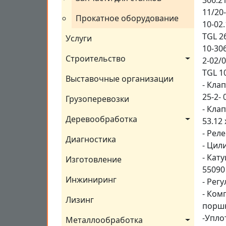
306.2
11/20-
Прокатное оборудование
10-02.
TGL 26
Услуги
10-306
Строительство
2-02/0
TGL 10
Выставочные организации
- Клап
25-2- 0
Грузоперевозки
- Клап
Деревообработка
53.12 
- Реле
Диагностика
- Цил
- Кату
Изготовление
55090 
Инжиниринг
- Рег
- Ком
Лизинг
поршн
-Упло
Металлообработка