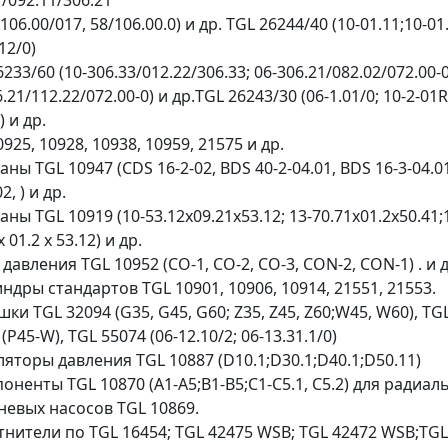
1/092.11/306.21
106.00/017, 58/106.00.0) и др. TGL 26244/40 (10-01.11;10-01
12/0)
233/60 (10-306.33/012.22/306.33; 06-306.21/082.02/072.00-0
.21/112.22/072.00-0) и др.TGL 26243/30 (06-1.01/0; 10-2-01R
) и др.
925, 10928, 10938, 10959, 21575 и др.
аны TGL 10947 (CDS 16-2-02, BDS 40-2-04.01, BDS 16-3-04.0
2, ) и др.
аны TGL 10919 (10-53.12х09.21х53.12; 13-70.71х01.2х50.41;
х 01.2 х 53.12) и др.
 давления TGL 10952 (СО-1, CO-2, CO-3, СОN-2, CON-1) . и д
индры стандартов TGL 10901, 10906, 10914, 21551, 21553.
шки TGL 32094 (G35, G45, G60; Z35, Z45, Z60;W45, W60), TG
(P45-W), TGL 55074 (06-12.10/2; 06-13.31.1/0)
уляторы давления TGL 10887 (D10.1;D30.1;D40.1;D50.11)
поненты TGL 10870 (A1-A5;B1-B5;C1-C5.1, C5.2) для радиал
евых насосов TGL 10869.
тнители по TGL 16454; TGL 42475 WSB; TGL 42472 WSB;TGL