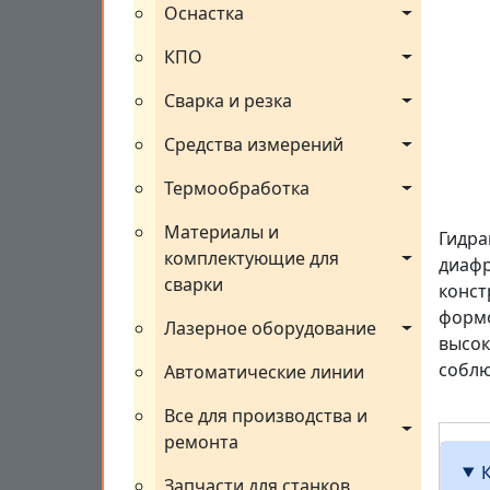
Оснастка
КПО
Сварка и резка
Средства измерений
Термообработка
Материалы и 
Гидра
комплектующие для 
диафр
сварки
конст
формо
Лазерное оборудование
высок
соблю
Автоматические линии
Все для производства и 
ремонта
Запчасти для станков