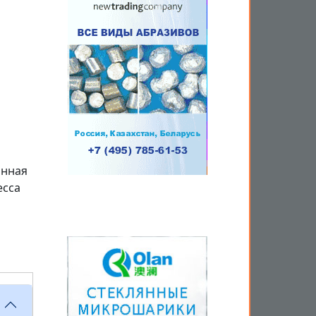
анная
есса