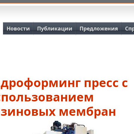
Основная навигация
Новости
Публикации
Предложения
Сп
идроформинг пресс с
спользованием
езиновых мембран