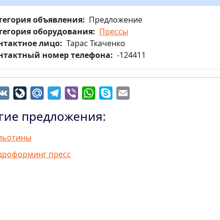
тегория объявления
Предложение
тегория оборудования
Прессы
нтактное лицо
Тарас Ткаченко
нтактный номер телефона
-124411
dnoklassniki
VK
LiveJournal
Mail.Ru
Telegram
Viber
WhatsApp
Skype
Email
гие предложения:
льотины
дроформинг пресс