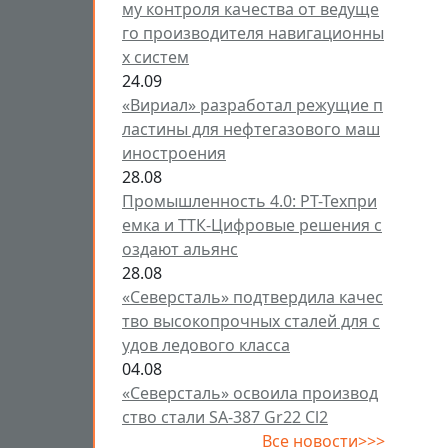
му контроля качества от ведуще
го производителя навигационны
х систем
24.09
«Вириал» разработал режущие п
ластины для нефтегазового маш
иностроения
28.08
Промышленность 4.0: РТ-Техпри
емка и ТТК-Цифровые решения с
оздают альянс
28.08
«Северсталь» подтвердила качес
тво высокопрочных сталей для с
удов ледового класса
04.08
«Северсталь» освоила производ
ство стали SA-387 Gr22 Cl2
Все новости>>>