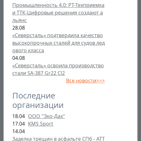
Промышленность 4.0: РТ-Техприемка
и ТТК-Цифровые решения создают а
льянс
28.08
«Северсталь» подтвердила качество
высокопрочных сталей для судов лед
ового класса
04.08
«Северсталь» освоила производство
стали SA-387 Gr22 Cl2
Все новости>>>
Последние
организации
18.04
ООО "Эко-Дах"
17.04
KMS Sport
14.04
Заделка трещин в асфальте СПб - ATT