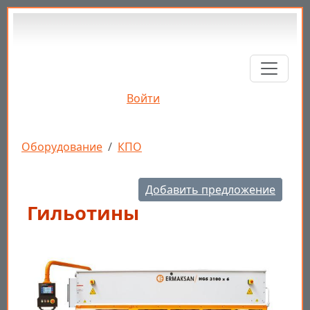
Перейти к основному содержанию
Войти
Строка навигации
Оборудование
КПО
Добавить предложение
Гильотины