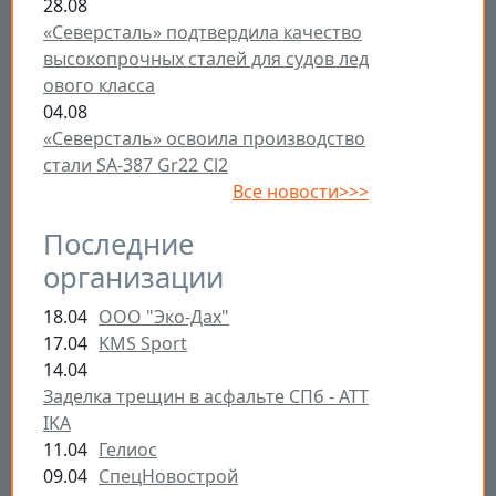
28.08
«Северсталь» подтвердила качество
высокопрочных сталей для судов лед
ового класса
04.08
«Северсталь» освоила производство
стали SA-387 Gr22 Cl2
Все новости>>>
Последние
организации
18.04
ООО "Эко-Дах"
17.04
KMS Sport
14.04
Заделка трещин в асфальте СПб - ATT
IKA
11.04
Гелиос
09.04
СпецНовострой