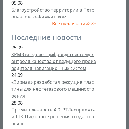
05.08
Благоустройство территории в Петр
опавловске-Камчатском
Все публикации>>>
Последние новости
25.09
КРМЗ внедряет цифровую систему к
онтроля качества от ведущего произ
водителя навигационных систем
24.09
«Вириал» разработал режущие плас
тины для нефтегазового машиностр
оения
28.08
Промышленность 4.0: РТ-Техприемка
и ТТК-Цифровые решения создают а
льянс