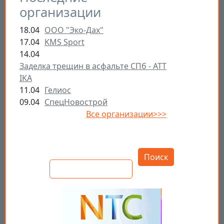
организации
18.04
ООО "Эко-Дах"
17.04
KMS Sport
14.04
Заделка трещин в асфальте СПб - ATT
IKA
11.04
Гелиос
09.04
СпецНовострой
Все организации>>>
Открыть настройки
Поиск