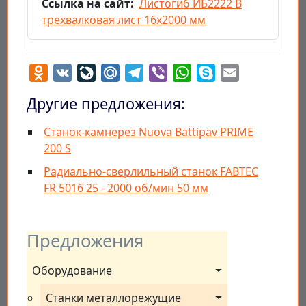
Ссылка на сайт
Листогиб ИБ2222 В
трехвалковая лист 16х2000 мм
Odnoklassniki
VK
LiveJournal
Mail.Ru
Telegram
Viber
WhatsApp
Skype
Email
Другие предложения:
Станок-камнерез Nuova Battipav PRIME
200 S
Радиально-сверлильный станок FABTEC
FR 5016 25 - 2000 об/мин 50 мм
Предложения
Оборудование
Станки металлорежущие