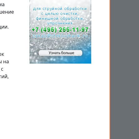
ма
шение
ции.
ок
ы на
 с
тий,