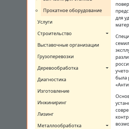
повер
Прокатное оборудование
предс
для у
Услуги
матер
Строительство
Специ
семил
Выставочные организации
экспл
Грузоперевозки
разли
росси
Деревообработка
учето
была 
Диагностика
«Анти
Изготовление
Основ
Инжиниринг
устан
совре
Лизинг
контр
возмо
Металлообработка