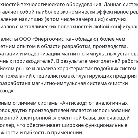
хностей технологического оборудования. Данная систе
тавляет собой наиболее экономически эффективное ре
даления налипших (в том числе замерзших) сыпучих
иалов с металлических поверхностей любой конфигура
алисты ООО «Энергоочистка» обладают более чем
етним опытом в области разработки, производства,
уатации и модернизации магнитно-импульсных установ
чных производителей. В результате многолетней работ
йском рынке и анализа характеристик подобных систем,
м пожеланий специалистов эксплуатирующих предприя
разработана магнитно-импульсная система очистки
свод».
ным отличием системы «Антисвод» от аналогичных
овок других производителей является использование
менной электронной элементной базы, включающей
оллер, что обеспечивает широкие функциональные
жности и гибкость в применении.