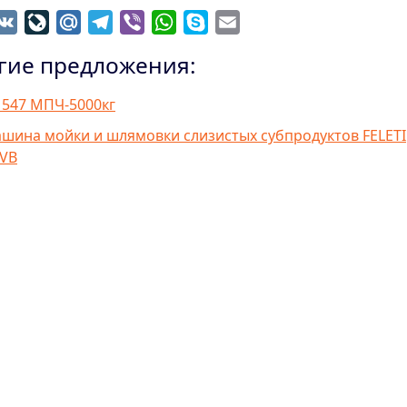
dnoklassniki
VK
LiveJournal
Mail.Ru
Telegram
Viber
WhatsApp
Skype
Email
гие предложения:
547 МПЧ-5000кг
шина мойки и шлямовки слизистых субпродуктов FELETI
-VB