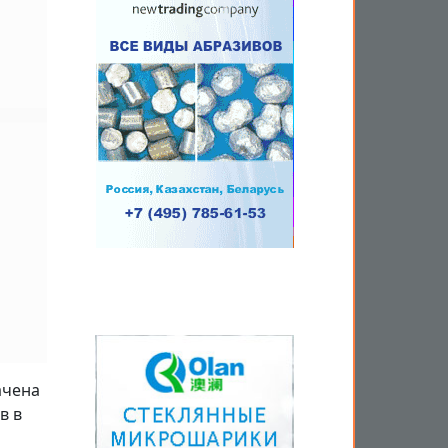
ачена
в в