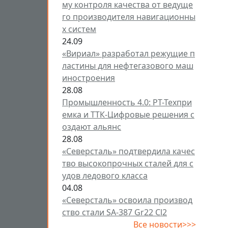
му контроля качества от ведуще
го производителя навигационны
х систем
24.09
«Вириал» разработал режущие п
ластины для нефтегазового маш
иностроения
28.08
Промышленность 4.0: РТ-Техпри
емка и ТТК-Цифровые решения с
оздают альянс
28.08
«Северсталь» подтвердила качес
тво высокопрочных сталей для с
удов ледового класса
04.08
«Северсталь» освоила производ
ство стали SA-387 Gr22 Cl2
Все новости>>>