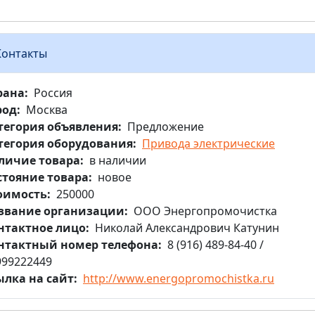
Контакты
рана
Россия
род
Москва
тегория объявления
Предложение
тегория оборудования
Привода электрические
личие товара
в наличии
стояние товара
новое
оимость
250000
звание организации
ООО Энергопромочистка
нтактное лицо
Николай Александрович Катунин
нтактный номер телефона
8 (916) 489-84-40 /
999222449
ылка на сайт
http://www.energopromochistka.ru