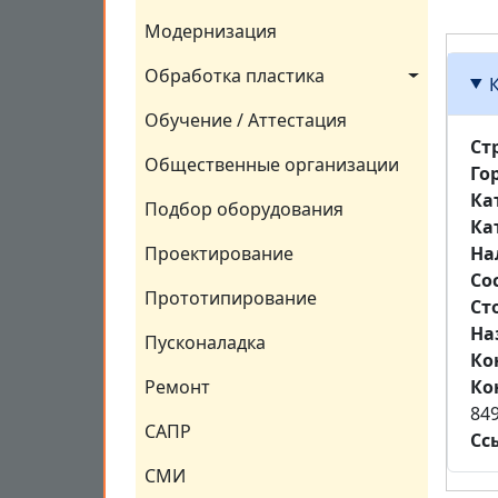
Модернизация
Обработка пластика
Обучение / Аттестация
Ст
Общественные организации
Го
Ка
Подбор оборудования
Ка
На
Проектирование
Со
Прототипирование
Ст
На
Пусконаладка
Ко
Ко
Ремонт
84
САПР
Сс
СМИ