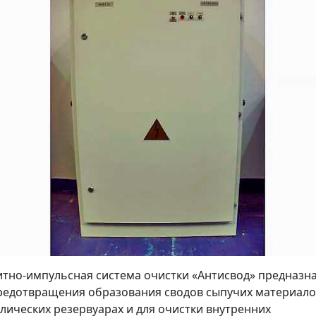
тно-импульсная система очистки «Антисвод» предназн
редотвращения образования сводов сыпучих материало
лических резервуарах и для очистки внутренних