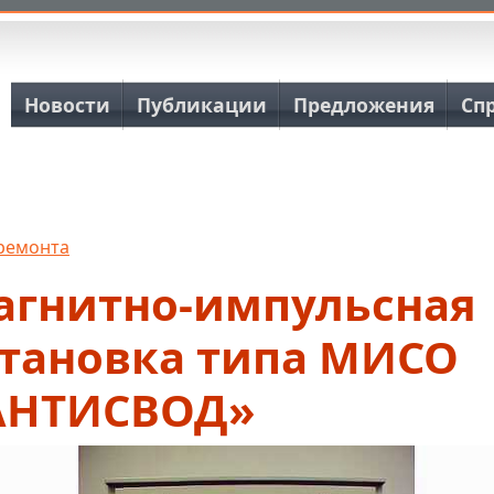
Основная навигация
Новости
Публикации
Предложения
Сп
 ремонта
агнитно-импульсная
становка типа МИСО
АНТИСВОД»