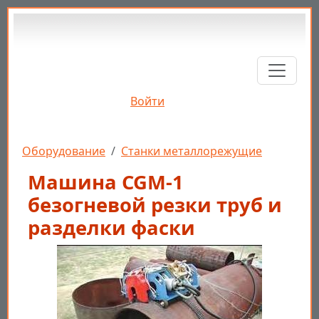
Перейти к основному содержанию
Войти
Строка навигации
Оборудование
Станки металлорежущие
Машина CGM-1
безогневой резки труб и
разделки фаски