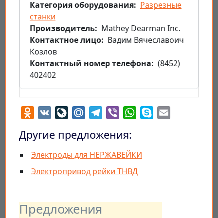
Категория оборудования
Разрезные
станки
Производитель
Mathey Dearman Inc.
Контактное лицо
Вадим Вячеславоич
Козлов
Контактный номер телефона
(8452)
402402
Odnoklassniki
VK
LiveJournal
Mail.Ru
Telegram
Viber
WhatsApp
Skype
Email
Другие предложения:
Электроды для НЕРЖАВЕЙКИ
Электропривод рейки ТНВД
Предложения