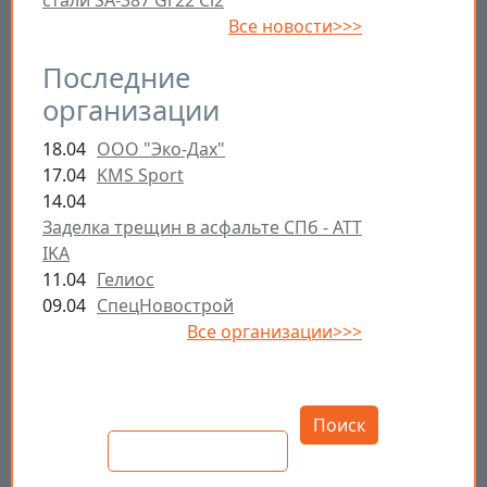
стали SA-387 Gr22 Cl2
Все новости>>>
Последние
организации
18.04
ООО "Эко-Дах"
17.04
KMS Sport
14.04
Заделка трещин в асфальте СПб - ATT
IKA
11.04
Гелиос
09.04
СпецНовострой
Все организации>>>
Открыть настройки
Поиск