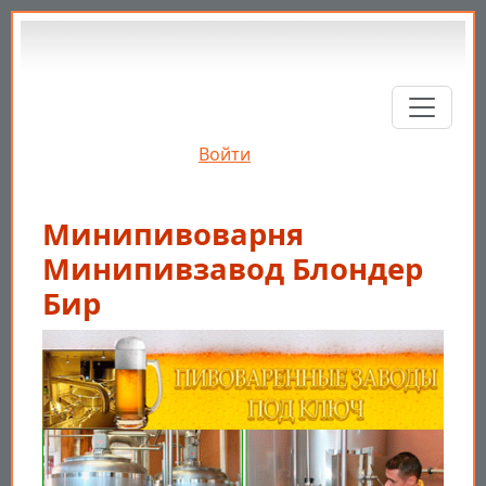
Перейти к основному содержанию
Войти
Минипивоварня
Минипивзавод Блондер
Бир