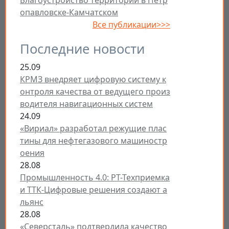
Благоустройство территории в Петр
опавловске-Камчатском
Все публикации>>>
Последние новости
25.09
КРМЗ внедряет цифровую систему к
онтроля качества от ведущего произ
водителя навигационных систем
24.09
«Вириал» разработал режущие плас
тины для нефтегазового машиностр
оения
28.08
Промышленность 4.0: РТ-Техприемка
и ТТК-Цифровые решения создают а
льянс
28.08
«Северсталь» подтвердила качество