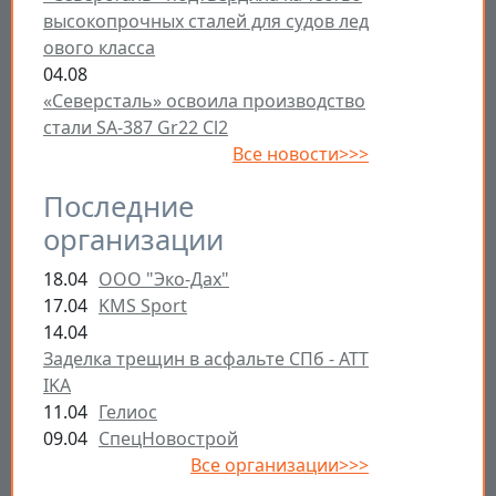
высокопрочных сталей для судов лед
ового класса
04.08
«Северсталь» освоила производство
стали SA-387 Gr22 Cl2
Все новости>>>
Последние
организации
18.04
ООО "Эко-Дах"
17.04
KMS Sport
14.04
Заделка трещин в асфальте СПб - ATT
IKA
11.04
Гелиос
09.04
СпецНовострой
Все организации>>>