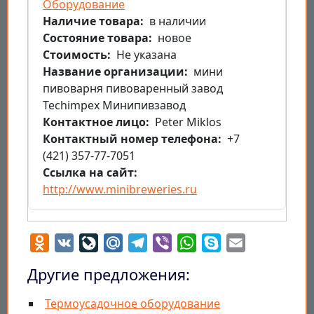
Оборудование
Наличие товара
в наличии
Состояние товара
новое
Стоимость
Не указана
Название организации
мини
пивоварня пивоваренный завод
Techimpex Минипивзавод
Контактное лицо
Peter Miklos
Контактный номер телефона
+7
(421) 357-77-7051
Ссылка на сайт
http://www.minibreweries.ru
Odnoklassniki
VK
LiveJournal
Mail.Ru
Telegram
Viber
WhatsApp
Skype
Email
Другие предложения:
Термоусадочное оборудование