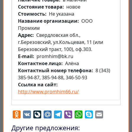
Состояние товара
новое
Стоимость
Не указана
Название организации
ООО
Промхим
Aдрес
Свердловская обл.,
г.Березовский, ул.Кольцевая, 11 (или
Березовский тракт, 100), оф.303.
E-mail
promhim@bk.ru
Контактное лицо
Алёна
Контактный номер телефона
8 (343)
385-94-87, 385-94-88, 346-50-93
Ссылка на сайт
http://www.promhim66.ru/
Odnoklassniki
VK
LiveJournal
Mail.Ru
Telegram
Viber
WhatsApp
Skype
Email
Другие предложения: