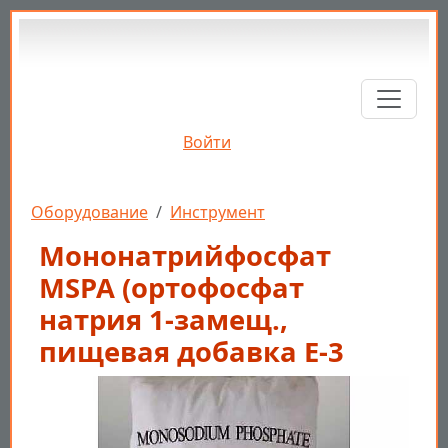
Перейти к основному содержанию
Войти
Строка навигации
Оборудование
Инструмент
Мононатрийфосфат
MSPA (ортофосфат
натрия 1-замещ.,
пищевая добавка Е-3