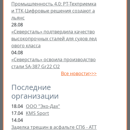
Промышленность 4.0: РТ-Техприемка
и ТТК-Цифровые решения создают а
льянс
28.08
«Северсталь» подтвердила качество
высокопрочных сталей для судов лед
ового класса
04.08
«Северсталь» освоила производство
стали SA-387 Gr22 Cl2
Все новости>>>
Последние
организации
18.04
ООО "Эко-Дах"
17.04
KMS Sport
14.04
Заделка трещин в асфальте СПб - ATT