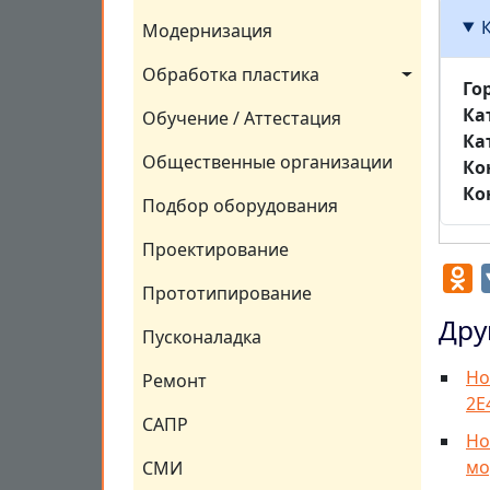
Модернизация
Обработка пластика
Го
Ка
Обучение / Аттестация
Ка
Общественные организации
Ко
Ко
Подбор оборудования
Проектирование
O
Прототипирование
Дру
Пусконаладка
Но
Ремонт
2Е
САПР
Но
мо
СМИ