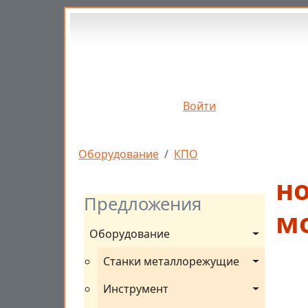
Перейти к основному содержанию
Войти
Строка навигации
Оборудование
КПО
но
Предложения
м
Оборудование
Станки металлорежущие
Инструмент