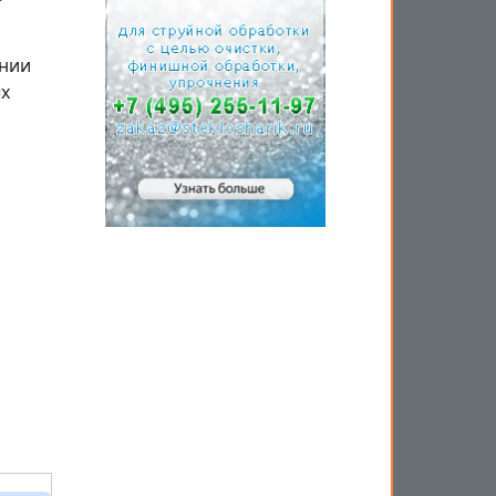
ении
ых