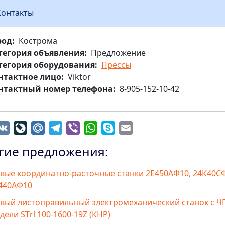
Контакты
род
Кострома
тегория объявления
Предложение
тегория оборудования
Прессы
нтактное лицо
Viktor
нтактный номер телефона
8-905-152-10-42
dnoklassniki
VK
LiveJournal
Mail.Ru
Telegram
Viber
WhatsApp
Skype
Email
гие предложения:
вые координатно-расточные станки 2Е450АФ10, 24К40С
440АФ10
вый листоправильный электромеханический станок с Ч
дели SТrl 100-1600-19Z (КНР)