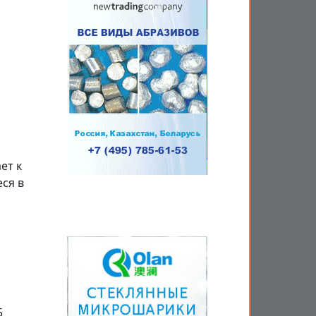
ет к
ся в
5