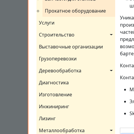
ш
Прокатное оборудование
Уника
Услуги
произ
часте
Строительство
предл
возмо
Выставочные организации
барте
Грузоперевозки
Конта
Деревообработка
Конта
Диагностика
М
Изготовление
Э
Инжиниринг
S
Лизинг
Металлообработка