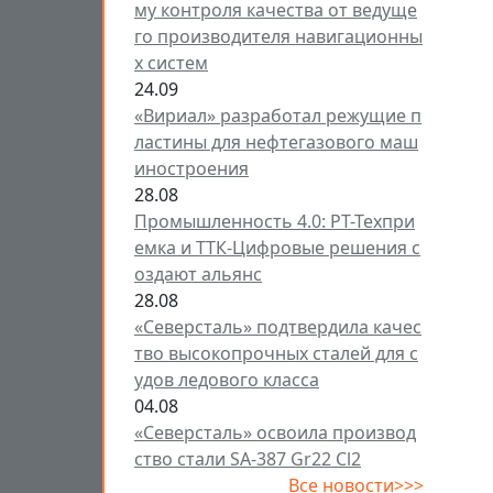
му контроля качества от ведуще
го производителя навигационны
х систем
24.09
«Вириал» разработал режущие п
ластины для нефтегазового маш
иностроения
28.08
Промышленность 4.0: РТ-Техпри
емка и ТТК-Цифровые решения с
оздают альянс
28.08
«Северсталь» подтвердила качес
тво высокопрочных сталей для с
удов ледового класса
04.08
«Северсталь» освоила производ
ство стали SA-387 Gr22 Cl2
Все новости>>>