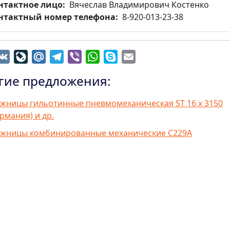
нтактное лицо
Вячеслав Владимирович Костенко
нтактный номер телефона
8-920-013-23-38
dnoklassniki
VK
LiveJournal
Mail.Ru
Telegram
Viber
WhatsApp
Skype
Email
гие предложения:
жницы гильотинные пневмомеханическая ST 16 х 3150
ермания) и др.
жницы комбинированные механические С229А