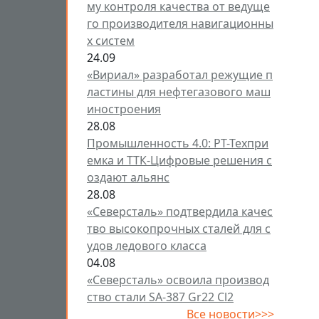
му контроля качества от ведуще
го производителя навигационны
х систем
24.09
«Вириал» разработал режущие п
ластины для нефтегазового маш
иностроения
28.08
Промышленность 4.0: РТ-Техпри
емка и ТТК-Цифровые решения с
оздают альянс
28.08
«Северсталь» подтвердила качес
тво высокопрочных сталей для с
удов ледового класса
04.08
«Северсталь» освоила производ
ство стали SA-387 Gr22 Cl2
Все новости>>>