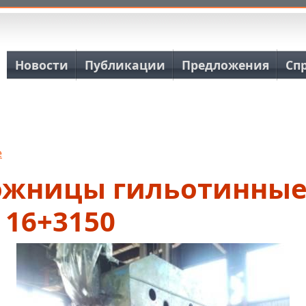
Основная навигация
Новости
Публикации
Предложения
Сп
е
ожницы гильотинны
 16+3150