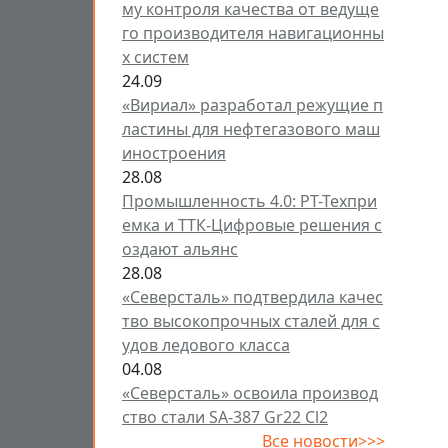
му контроля качества от ведуще
го производителя навигационны
х систем
24.09
«Вириал» разработал режущие п
ластины для нефтегазового маш
иностроения
28.08
Промышленность 4.0: РТ-Техпри
емка и ТТК-Цифровые решения с
оздают альянс
28.08
«Северсталь» подтвердила качес
тво высокопрочных сталей для с
удов ледового класса
04.08
«Северсталь» освоила производ
ство стали SA-387 Gr22 Cl2
Все новости>>>