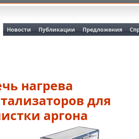
Основная навигация
Новости
Публикации
Предложения
Сп
чь нагрева
атализаторов для
чистки аргона