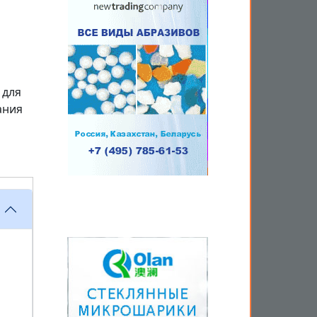
 для
ания