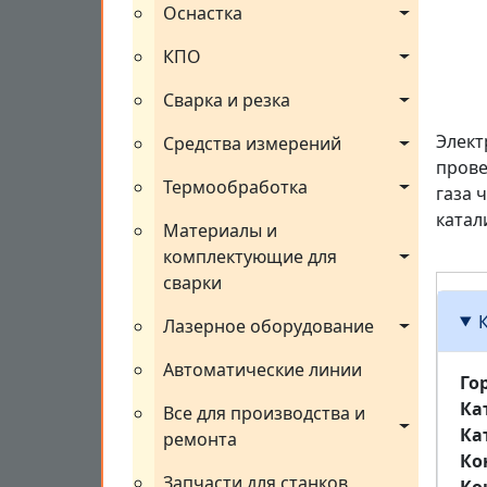
Оснастка
КПО
Сварка и резка
Элект
Средства измерений
прове
Термообработка
газа 
катал
Материалы и 
комплектующие для 
сварки
Лазерное оборудование
Автоматические линии
Го
Ка
Все для производства и 
Ка
ремонта
Ко
Запчасти для станков