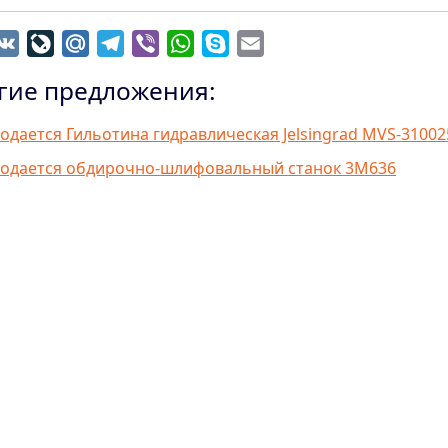
dnoklassniki
VK
LiveJournal
Mail.Ru
Telegram
Viber
WhatsApp
Skype
Email
гие предложения:
одается Гильотина гидравлическая Jelsingrad MVS-31002
одается обдирочно-шлифовальный станок 3М636