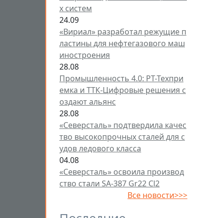
х систем
24.09
«Вириал» разработал режущие п
ластины для нефтегазового маш
иностроения
28.08
Промышленность 4.0: РТ-Техпри
емка и ТТК-Цифровые решения с
оздают альянс
28.08
«Северсталь» подтвердила качес
тво высокопрочных сталей для с
удов ледового класса
04.08
«Северсталь» освоила производ
ство стали SA-387 Gr22 Cl2
Все новости>>>