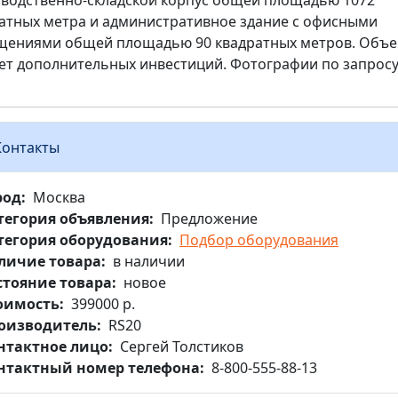
водственно-складской корпус общей площадью 1072
атных метра и административное здание с офисными
ениями общей площадью 90 квадратных метров. Объе
ет дополнительных инвестиций. Фотографии по запросу
Контакты
род
Москва
тегория объявления
Предложение
тегория оборудования
Подбор оборудования
личие товара
в наличии
стояние товара
новое
оимость
399000 р.
оизводитель
RS20
нтактное лицо
Сергей Толстиков
нтактный номер телефона
8-800-555-88-13