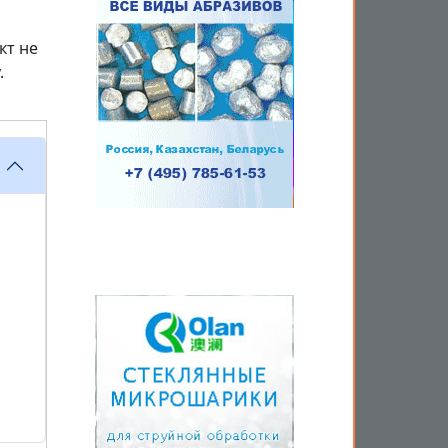
кт не
.