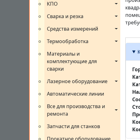
произ
КПО
квадр
помещ
Сварка и резка
требу
Средства измерений
Термообработка
Материалы и 
комплектующие для 
сварки
Го
Ка
Лазерное оборудование
Ка
На
Автоматические линии
Со
Все для производства и 
Ст
ремонта
Пр
Ко
Запчасти для станков
Ко
Прокатное оборудование