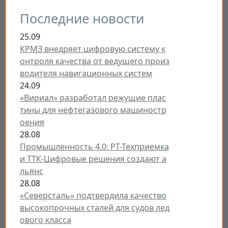
Последние новости
25.09
КРМЗ внедряет цифровую систему к
онтроля качества от ведущего произ
водителя навигационных систем
24.09
«Вириал» разработал режущие плас
тины для нефтегазового машиностр
оения
28.08
Промышленность 4.0: РТ-Техприемка
и ТТК-Цифровые решения создают а
льянс
28.08
«Северсталь» подтвердила качество
высокопрочных сталей для судов лед
ового класса