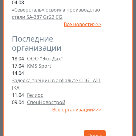
04.08
«Северсталь» освоила производство
стали SA-387 Gr22 Cl2
Все новости>>>
Последние
организации
18.04
ООО "Эко-Дах"
17.04
KMS Sport
14.04
Заделка трещин в асфальте СПб - ATT
IKA
11.04
Гелиос
09.04
СпецНовострой
Все организации>>>
Открыть настройки
Поиск