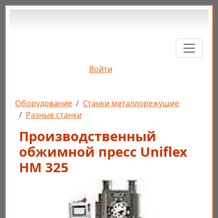
Перейти к основному содержанию
Войти
Строка навигации
Оборудование
Станки металлорежущие
Разные станки
Производственный
обжимной пресс Uniflex
HM 325