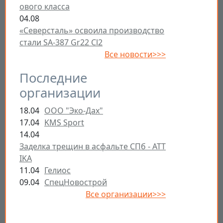
ового класса
04.08
«Северсталь» освоила производство
стали SA-387 Gr22 Cl2
Все новости>>>
Последние
организации
18.04
ООО "Эко-Дах"
17.04
KMS Sport
14.04
Заделка трещин в асфальте СПб - ATT
IKA
11.04
Гелиос
09.04
СпецНовострой
Все организации>>>
Открыть настройки