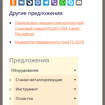
Odnoklassniki
VK
LiveJournal
Mail.Ru
Telegram
Viber
WhatsApp
Skype
Email
Другие предложения:
Предлагаем, машину для контактной
стыковой сварки КСЦО-1203, Санкт-
Петербург
Генератор переменного тока ГС-501А
Предложения
Оборудование
Станки металлорежущие
Инструмент
Оснастка