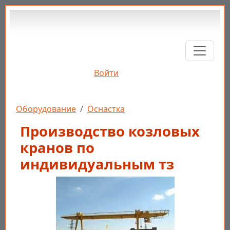
Перейти к основному содержанию
Войти
Строка навигации
Оборудование
Оснастка
Производство козловых
кранов по
индивидуальным тз