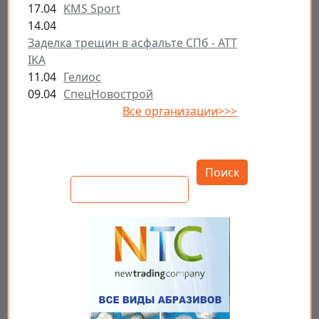
17.04
KMS Sport
14.04
Заделка трещин в асфальте СПб - ATT
IKA
11.04
Гелиос
09.04
СпецНовострой
Все организации>>>
Открыть настройки
Поиск