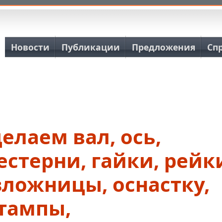
Основная навигация
Новости
Публикации
Предложения
Сп
елаем вал, ось,
стерни, гайки, рейк
ложницы, оснастку,
тампы,