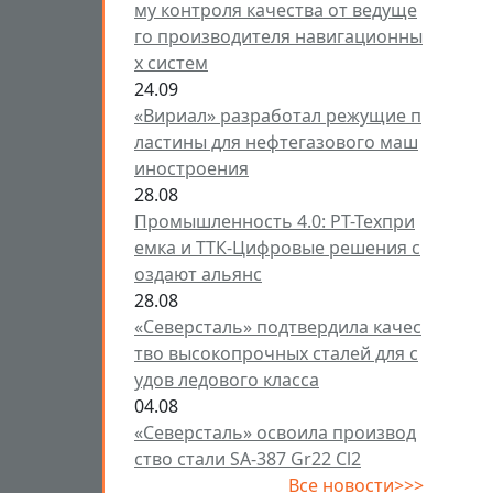
му контроля качества от ведуще
го производителя навигационны
х систем
24.09
«Вириал» разработал режущие п
ластины для нефтегазового маш
иностроения
28.08
Промышленность 4.0: РТ-Техпри
емка и ТТК-Цифровые решения с
оздают альянс
28.08
«Северсталь» подтвердила качес
тво высокопрочных сталей для с
удов ледового класса
04.08
«Северсталь» освоила производ
ство стали SA-387 Gr22 Cl2
Все новости>>>