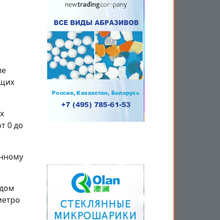
ие
ющих
х
т 0 до
енному
 дом
метро