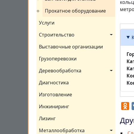
кольц
метро
Прокатное оборудование
Услуги
Строительство
Выставочные организации
Го
Грузоперевозки
Ка
Ка
Деревообработка
Ко
Диагностика
Ко
Изготовление
O
Инжиниринг
Дру
Лизинг
Металлообработка
Сд