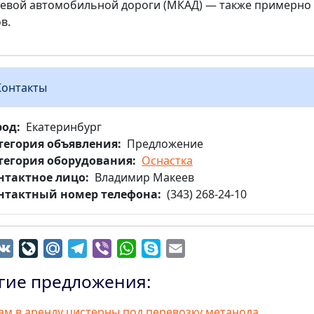
евой автомобильной дороги (МКАД) — также примерно 
в.
Контакты
род
Екатеринбург
тегория объявления
Предложение
тегория оборудования
Оснастка
нтактное лицо
Владимир Макеев
нтактный номер телефона
(343) 268-24-10
dnoklassniki
VK
LiveJournal
Mail.Ru
Telegram
Viber
WhatsApp
Skype
Email
гие предложения:
ам в аренду цистерны под перевозку метанола