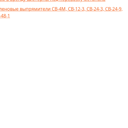
леновые выпрямители СВ-4М, СВ-12-3, СВ-24-3, СВ-24-9,
-48-1