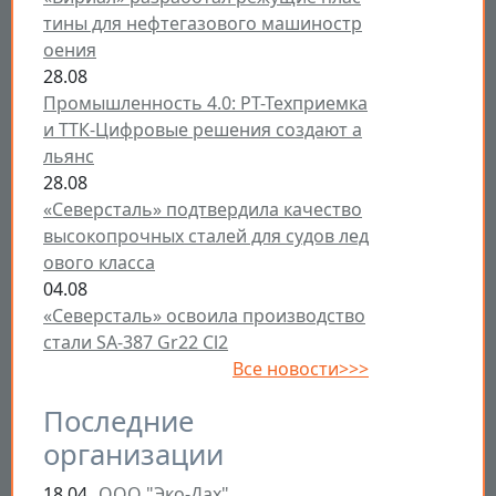
тины для нефтегазового машиностр
оения
28.08
Промышленность 4.0: РТ-Техприемка
и ТТК-Цифровые решения создают а
льянс
28.08
«Северсталь» подтвердила качество
высокопрочных сталей для судов лед
ового класса
04.08
«Северсталь» освоила производство
стали SA-387 Gr22 Cl2
Все новости>>>
Последние
организации
18.04
ООО "Эко-Дах"