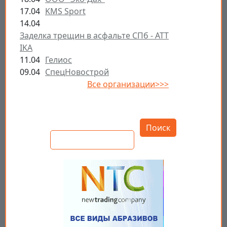
17.04
KMS Sport
14.04
Заделка трещин в асфальте СПб - ATT
IKA
11.04
Гелиос
09.04
СпецНовострой
Все организации>>>
Открыть настройки
Поиск