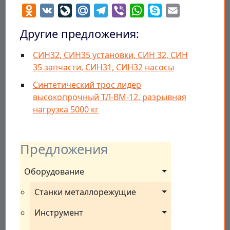
Odnoklassniki
VK
LiveJournal
Mail.Ru
Telegram
Viber
WhatsApp
Skype
Email
Другие предложения:
СИН32, СИН35 установки, СИН 32, СИН
35 запчасти, СИН31, СИН32 насосы
Синтетический трос лидер
высокопрочный ТЛ-ВМ-12, разрывная
нагрузка 5000 кг
Предложения
Оборудование
Станки металлорежущие
Инструмент