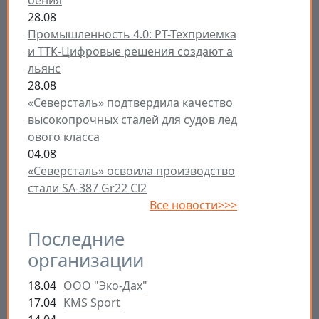
оения
28.08
Промышленность 4.0: РТ-Техприемка
и ТТК-Цифровые решения создают а
льянс
28.08
«Северсталь» подтвердила качество
высокопрочных сталей для судов лед
ового класса
04.08
«Северсталь» освоила производство
стали SA-387 Gr22 Cl2
Все новости>>>
Последние
организации
18.04
ООО "Эко-Дах"
17.04
KMS Sport