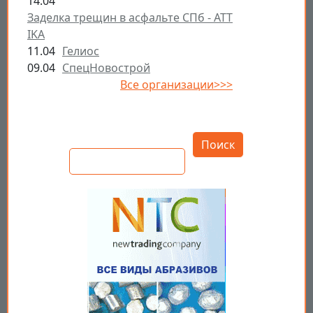
14.04
Заделка трещин в асфальте СПб - ATT
IKA
11.04
Гелиос
09.04
СпецНовострой
Все организации>>>
Открыть настройки
Поиск