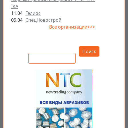
IKA
11.04
Гелиос
09.04
СпецНовострой
Все организации>>>
Открыть настройки
Поиск