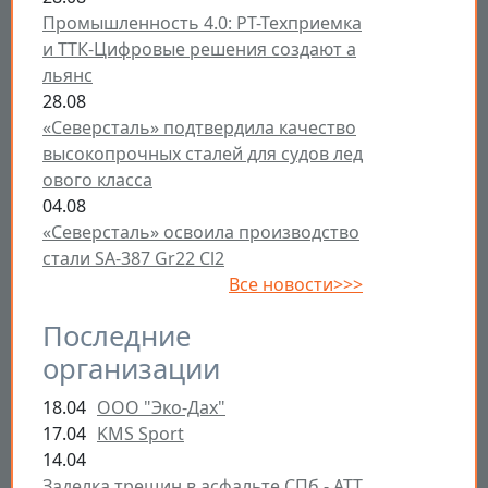
Промышленность 4.0: РТ-Техприемка
и ТТК-Цифровые решения создают а
льянс
28.08
«Северсталь» подтвердила качество
высокопрочных сталей для судов лед
ового класса
04.08
«Северсталь» освоила производство
стали SA-387 Gr22 Cl2
Все новости>>>
Последние
организации
18.04
ООО "Эко-Дах"
17.04
KMS Sport
14.04
Заделка трещин в асфальте СПб - ATT