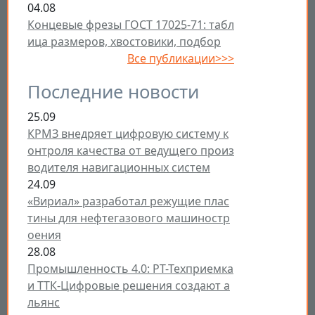
04.08
Концевые фрезы ГОСТ 17025-71: табл
ица размеров, хвостовики, подбор
Все публикации>>>
Последние новости
25.09
КРМЗ внедряет цифровую систему к
онтроля качества от ведущего произ
водителя навигационных систем
24.09
«Вириал» разработал режущие плас
тины для нефтегазового машиностр
оения
28.08
Промышленность 4.0: РТ-Техприемка
и ТТК-Цифровые решения создают а
льянс