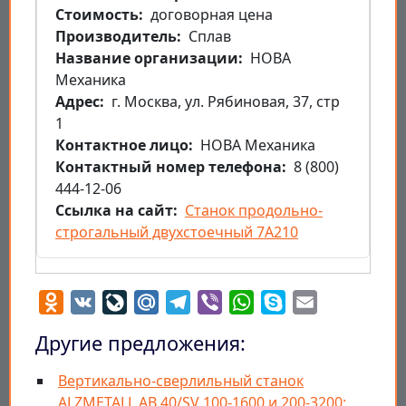
Стоимость
договорная цена
Производитель
Сплав
Название организации
НОВА
Механика
Aдрес
г. Москва, ул. Рябиновая, 37, стр
1
Контактное лицо
НОВА Механика
Контактный номер телефона
8 (800)
444-12-06
Ссылка на сайт
Станок продольно-
строгальный двухстоечный 7А210
Odnoklassniki
VK
LiveJournal
Mail.Ru
Telegram
Viber
WhatsApp
Skype
Email
Другие предложения:
Вертикально-сверлильный станок
ALZMETALL AB 40/SV 100-1600 и 200-3200;