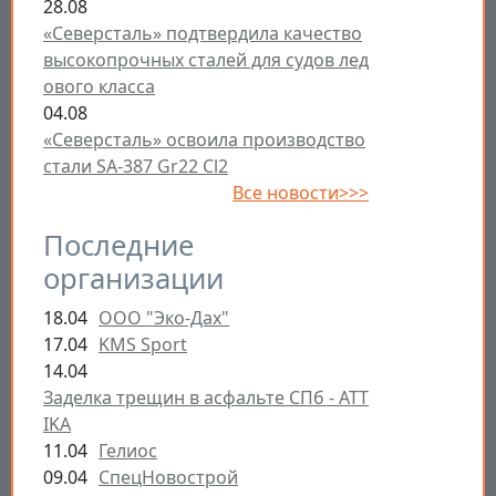
28.08
«Северсталь» подтвердила качество
высокопрочных сталей для судов лед
ового класса
04.08
«Северсталь» освоила производство
стали SA-387 Gr22 Cl2
Все новости>>>
Последние
организации
18.04
ООО "Эко-Дах"
17.04
KMS Sport
14.04
Заделка трещин в асфальте СПб - ATT
IKA
11.04
Гелиос
09.04
СпецНовострой