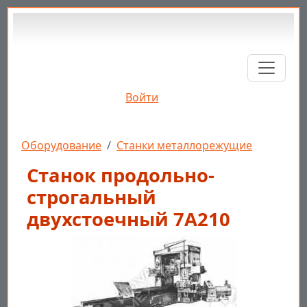
Перейти к основному содержанию
Войти
Строка навигации
Оборудование
Станки металлорежущие
Станок продольно-
строгальный
двухстоечный 7А210