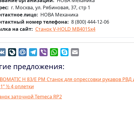
звание организации
НОВА Механика
рес
г. Москва, ул. Рябиновая, 37, стр 1
нтактное лицо
НОВА Механика
нтактный номер телефона
8 (800) 444-12-06
ылка на сайт
Станок V-HOLD MB4015х4
dnoklassniki
VK
LiveJournal
Mail.Ru
Telegram
Viber
WhatsApp
Skype
Email
гие предложения:
BOMATIC H 83/E PM Станок для опрессовки рукавов РВД 
 1” ½ 4 оплетки
анок заточной Temeca RP2