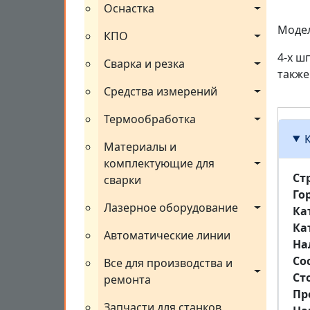
Оснастка
Модел
КПО
4-х шп
Сварка и резка
также
Средства измерений
Термообработка
Материалы и 
комплектующие для 
Ст
сварки
Го
Лазерное оборудование
Ка
Ка
Автоматические линии
На
Со
Все для производства и 
Ст
ремонта
Пр
Запчасти для станков