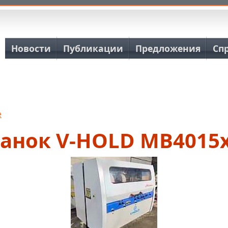
Основная навигация
Новости
Публикации
Предложения
Сп
е
танок V-HOLD MB4015