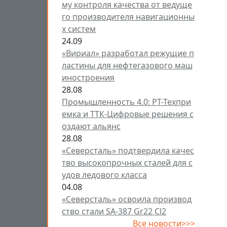
му контроля качества от ведуще
го производителя навигационны
х систем
24.09
«Вириал» разработал режущие п
ластины для нефтегазового маш
иностроения
28.08
Промышленность 4.0: РТ-Техпри
емка и ТТК-Цифровые решения с
оздают альянс
28.08
«Северсталь» подтвердила качес
тво высокопрочных сталей для с
удов ледового класса
04.08
«Северсталь» освоила производ
ство стали SA-387 Gr22 Cl2
Все новости>>>