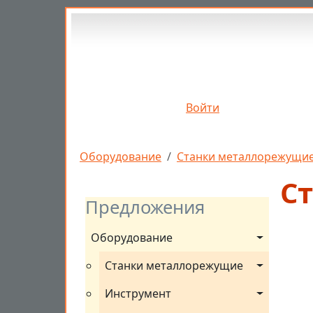
Перейти к основному содержанию
Войти
Строка навигации
Оборудование
Станки металлорежущи
С
Предложения
Оборудование
Станки металлорежущие
Инструмент