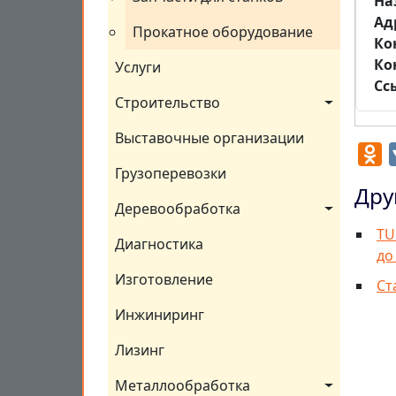
На
Aд
Прокатное оборудование
Ко
Ко
Услуги
Сс
Строительство
Выставочные организации
O
Грузоперевозки
Дру
Деревообработка
TU
Диагностика
до
Изготовление
Ст
Инжиниринг
Лизинг
Металлообработка