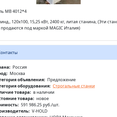
ь МВ 4012*4
инд., 120х100, 15,25 кВт, 2400 кг, литая станина, (Эти ста
 продаются под маркой MAGIC Италия)
Контакты
рана
Россия
род
Москва
тегория объявления
Предложение
тегория оборудования
Строгальные станки
личие товара
в наличии
стояние товара
новое
оимость
591 986.25 руб./шт.
оизводитель
V-HOLD