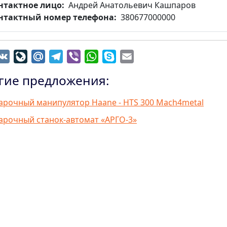
нтактное лицо
Андрей Анатольевич Кашпаров
нтактный номер телефона
380677000000
dnoklassniki
VK
LiveJournal
Mail.Ru
Telegram
Viber
WhatsApp
Skype
Email
гие предложения:
арочный манипулятор Haane - HTS 300 Mach4metal
арочный станок-автомат «АРГО-3»