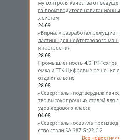
му контроля качества от ведуще
го производителя навигационны
х систем
24.09
«Вириал» разработал режущие п
ластины для нефтегазового маш
иностроения
28.08
Промышленность 4.0: РТ-Техпри
емка и ТТК-Цифровые решения с
оздают альянс
28.08
«Северсталь» подтвердила качес
тво высокопрочных сталей для с
удов ледового класса
04.08
«Северсталь» освоила производ
ство стали SA-387 Gr22 Cl2
Все новости>>>