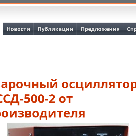
Основная навигация
Новости
Публикации
Предложения
Сп
варочный осциллято
СД-500-2 от
роизводителя