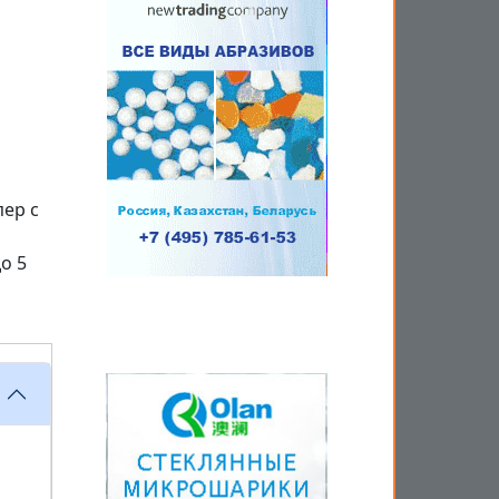
ер с
о 5