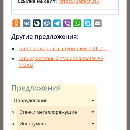
Ссылка на сайт
https://baltech.ru/
Odnoklassniki
VK
LiveJournal
Mail.Ru
Telegram
Viber
WhatsApp
Skype
Email
Другие предложения:
Топор пожарного штурмовой ТПШ-СП
Торцефрезерный станок Elumatec AF
222/02
Предложения
Оборудование
Станки металлорежущие
Инструмент