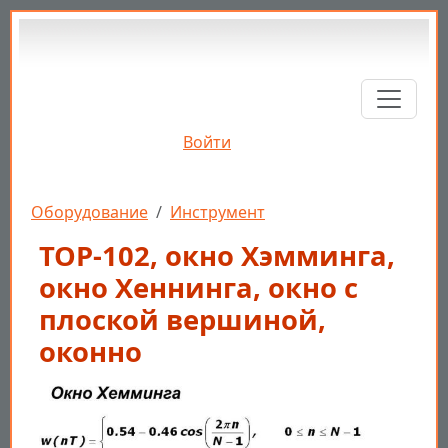
Перейти к основному содержанию
Войти
Строка навигации
Оборудование
Инструмент
ТОР-102, окно Хэмминга,
окно Хеннинга, окно с
плоской вершиной,
оконно