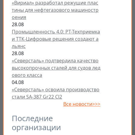
«Вириал» разработал режущие плас
тины для нефтегазового машиностр
оения
28.08
Промышленность 4.0: РТ-Техприемка
и ТТК-Цифровые решения создают а
льянс
28.08
«Северсталь» подтвердила качество
высокопрочных сталей для судов лед
ового класса
04.08
«Северсталь» освоила производство
стали SA-387 Gr22 Cl2
Все новости>>>
Последние
организации