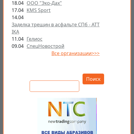
18.04
ООО "Эко-Дах"
17.04
KMS Sport
14.04
Заделка трещин в асфальте СПб - ATT
IKA
11.04
Гелиос
09.04
СпецНовострой
Все организации>>>
Открыть настройки
Поиск