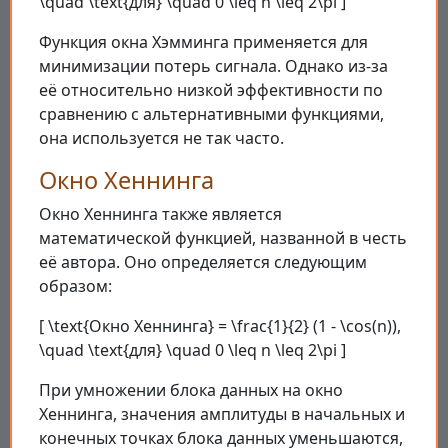
\quad \text{для} \quad 0 \leq n \leq 2\pi ]
Функция окна Хэмминга применяется для
минимизации потерь сигнала. Однако из-за
её относительно низкой эффективности по
сравнению с альтернативными функциями,
она используется не так часто.
Окно Хеннинга
Окно Хеннинга также является
математической функцией, названной в честь
её автора. Оно определяется следующим
образом:
[ \text{Окно Хеннинга} = \frac{1}{2} (1 - \cos(n)),
\quad \text{для} \quad 0 \leq n \leq 2\pi ]
При умножении блока данных на окно
Хеннинга, значения амплитуды в начальных и
конечных точках блока данных уменьшаются,