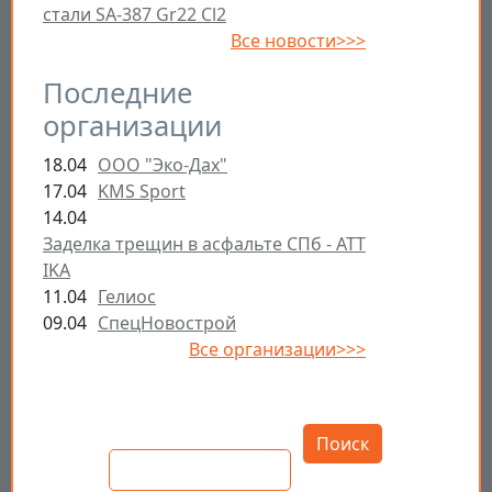
стали SA-387 Gr22 Cl2
Все новости>>>
Последние
организации
18.04
ООО "Эко-Дах"
17.04
KMS Sport
14.04
Заделка трещин в асфальте СПб - ATT
IKA
11.04
Гелиос
09.04
СпецНовострой
Все организации>>>
Открыть настройки
Поиск