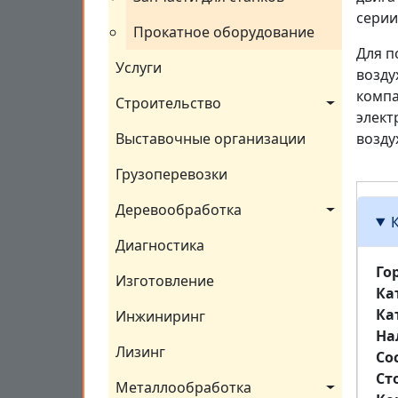
серии
Прокатное оборудование
Для п
Услуги
возду
компа
Строительство
элект
Выставочные организации
возду
Грузоперевозки
Деревообработка
Диагностика
Го
Изготовление
Ка
Ка
Инжиниринг
На
Лизинг
Со
Ст
Металлообработка