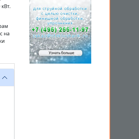
 кВт.
рам
с на
ки