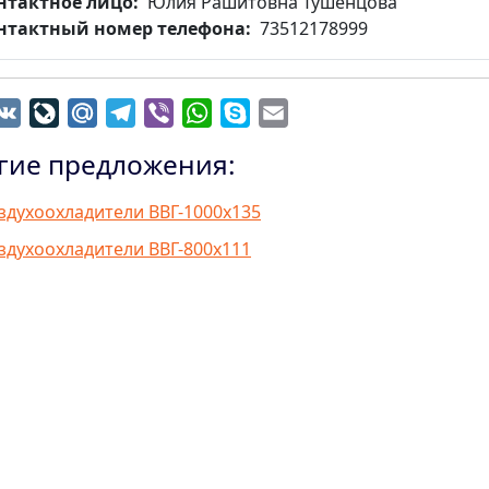
нтактное лицо
Юлия Рашитовна Тушенцова
нтактный номер телефона
73512178999
dnoklassniki
VK
LiveJournal
Mail.Ru
Telegram
Viber
WhatsApp
Skype
Email
гие предложения:
здухоохладители ВВГ-1000х135
здухоохладители ВВГ-800х111