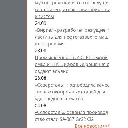
му контроля качества от ведуще
го производителя навигационны
х систем
24.09
«Вириал» разработал режущие п
ластины для нефтегазового маш
иностроения
28.08
Промышленность 4.0: РТ-Техпри
емка и ТТК-Цифровые решения с
оздают альянс
28.08
«Северсталь» подтвердила качес
тво высокопрочных сталей для с
удов ледового класса
04.08
«Северсталь» освоила производ
ство стали SA-387 Gr22 Cl2
Все новости>>>