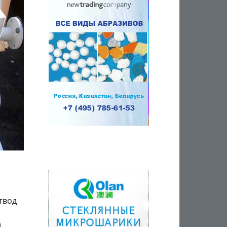
твод
й