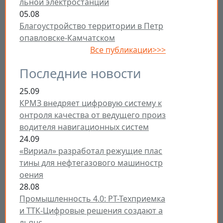
льной электростанции
05.08
Благоустройство территории в Петр
опавловске-Камчатском
Все публикации>>>
Последние новости
25.09
КРМЗ внедряет цифровую систему к
онтроля качества от ведущего произ
водителя навигационных систем
24.09
«Вириал» разработал режущие плас
тины для нефтегазового машиностр
оения
28.08
Промышленность 4.0: РТ-Техприемка
и ТТК-Цифровые решения создают а
льянс