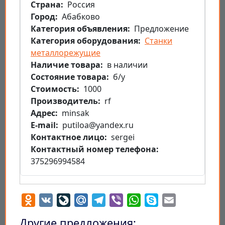
Страна
Россия
Город
Абабково
Категория объявления
Предложение
Категория оборудования
Станки
металлорежущие
Наличие товара
в наличии
Состояние товара
б/у
Стоимость
1000
Производитель
rf
Aдрес
minsak
E-mail
putiloa@yandex.ru
Контактное лицо
sergei
Контактный номер телефона
375296994584
Odnoklassniki
VK
LiveJournal
Mail.Ru
Telegram
Viber
WhatsApp
Skype
Email
Другие предложения: