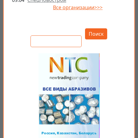
09.04
СпецНовострой
Все организации>>>
Открыть настройки
Поиск