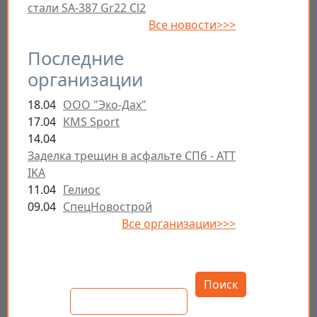
стали SA-387 Gr22 Cl2
Все новости>>>
Последние
организации
18.04
ООО "Эко-Дах"
17.04
KMS Sport
14.04
Заделка трещин в асфальте СПб - ATT
IKA
11.04
Гелиос
09.04
СпецНовострой
Все организации>>>
Открыть настройки
Поиск