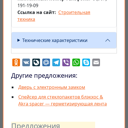
191-19-09
Ссылка на сайт
Строительная
техника
Технические характеристики
Odnoklassniki
VK
LiveJournal
Mail.Ru
Telegram
Viber
WhatsApp
Skype
Email
Другие предложения:
Дверь с электронным замком
Cпейсер для стеклопакетов блэкхос &
Akra spacer — герметизирующая лента
Предложения