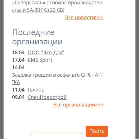
«Северсталь» освоила производство
стали SA-387 Gr22 Cl2
Все новости>>>
Последние
организации
18.04
ООО "Эко-Дах"
17.04
KMS Sport
14.04
Заделка трещин в асфальте СПб - ATT
IKA
11.04
Гелиос
09.04
СпецНовострой
Все организации>>>
Открыть настройки
Поиск