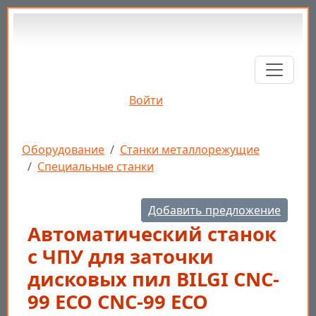
Перейти к основному содержанию
Войти
Строка навигации
Оборудование
Станки металлорежущие
Специальные станки
Добавить предложение
Автоматический станок
с ЧПУ для заточки
дисковых пил BILGI CNC-
99 ECO CNC-99 ECO