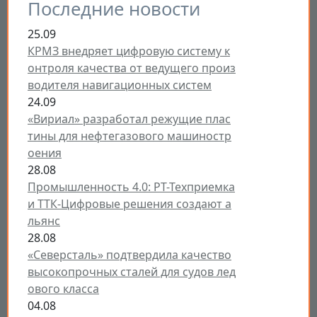
Последние новости
25.09
КРМЗ внедряет цифровую систему к
онтроля качества от ведущего произ
водителя навигационных систем
24.09
«Вириал» разработал режущие плас
тины для нефтегазового машиностр
оения
28.08
Промышленность 4.0: РТ-Техприемка
и ТТК-Цифровые решения создают а
льянс
28.08
«Северсталь» подтвердила качество
высокопрочных сталей для судов лед
ового класса
04.08