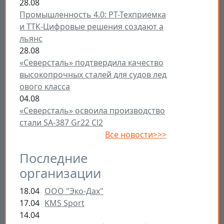
28.08
Промышленность 4.0: РТ-Техприемка
и ТТК-Цифровые решения создают а
льянс
28.08
«Северсталь» подтвердила качество
высокопрочных сталей для судов лед
ового класса
04.08
«Северсталь» освоила производство
стали SA-387 Gr22 Cl2
Все новости>>>
Последние
организации
18.04
ООО "Эко-Дах"
17.04
KMS Sport
14.04