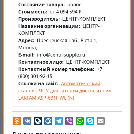
Состояние товара
новое
Стоимость
от 4 094 594 ₽
Производитель
ЦЕНТР-КОМПЛЕКТ
Название организации
ЦЕНТР-
КОМПЛЕКТ
Aдрес
Пресненская наб., 8 стр 1,
Москва,
E-mail
info@centr-supple.ru
Контактное лицо
ЦЕНТР-КОМПЛЕКТ
Контактный номер телефона
+7
(800) 301-92-15
Ссылка на сайт
Автоматический
станок с ЧПУ для заточки дисковых пил
LAKFAM ASP-631F WL (N)
Odnoklassniki
VK
LiveJournal
Mail.Ru
Telegram
Viber
WhatsApp
Skype
Email