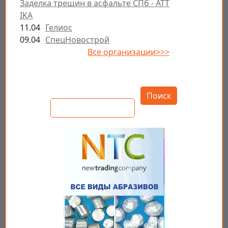
Заделка трещин в асфальте СПб - ATT
IKA
11.04
Гелиос
09.04
СпецНовострой
Все организации>>>
Открыть настройки
Поиск