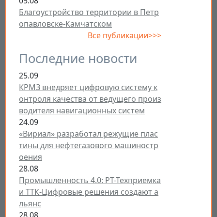
05.08
Благоустройство территории в Петр
опавловске-Камчатском
Все публикации>>>
Последние новости
25.09
КРМЗ внедряет цифровую систему к
онтроля качества от ведущего произ
водителя навигационных систем
24.09
«Вириал» разработал режущие плас
тины для нефтегазового машиностр
оения
28.08
Промышленность 4.0: РТ-Техприемка
и ТТК-Цифровые решения создают а
льянс
28.08