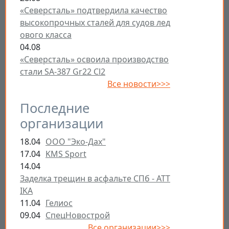
«Северсталь» подтвердила качество
высокопрочных сталей для судов лед
ового класса
04.08
«Северсталь» освоила производство
стали SA-387 Gr22 Cl2
Все новости>>>
Последние
организации
18.04
ООО "Эко-Дах"
17.04
KMS Sport
14.04
Заделка трещин в асфальте СПб - ATT
IKA
11.04
Гелиос
09.04
СпецНовострой
Все организации>>>