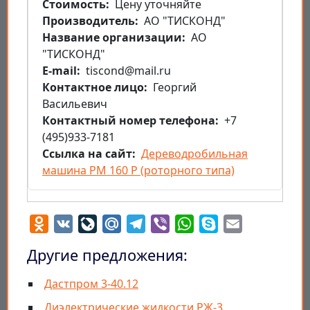
Стоимость
Цену уточняйте
Производитель
АО "ТИСКОНД"
Название организации
АО
"ТИСКОНД"
E-mail
tiscond@mail.ru
Контактное лицо
Георгий
Васильевич
Контактный номер телефона
+7
(495)933-7181
Ссылка на сайт
Дереводробильная
машина РМ 160 Р (роторного типа)
Odnoklassniki
VK
LiveJournal
Mail.Ru
Telegram
Viber
WhatsApp
Skype
Email
Другие предложения:
Дастпром 3-40.12
Диэлектрические жидкости РЖ-3,