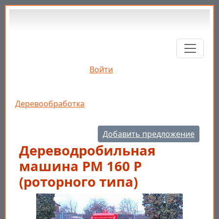
Перейти к основному содержанию
Войти
Строка навигации
Деревообработка
Добавить предложение
Дереводробильная
машина РМ 160 Р
(роторного типа)