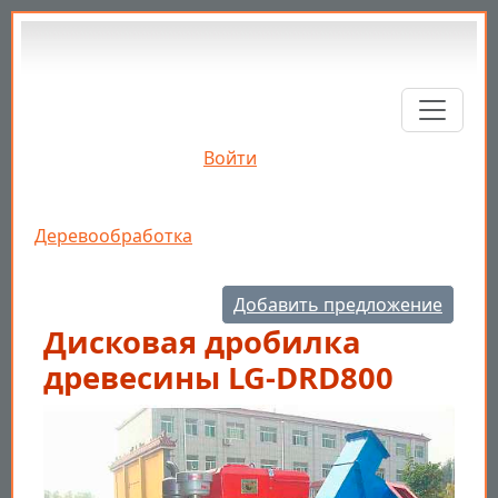
Перейти к основному содержанию
Войти
Строка навигации
Деревообработка
Добавить предложение
Дисковая дробилка
древесины LG-DRD800