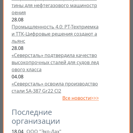
тины для нефтегазового машиностр
оения
28.08
Промышленность 4.0: РТ-Техприемка
и ТТК-Цифровые решения создают а
льянс
28.08
«Северсталь» подтвердила качество
высокопрочных сталей для судов лед
ового класса
04.08
«Северсталь» освоила производство
стали SA-387 Gr22 Cl2
Все новости>>>
Последние
организации
18.04
ООО "Эко-Дах"