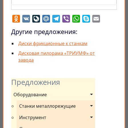
Odnoklassniki
VK
LiveJournal
Mail.Ru
Telegram
Viber
WhatsApp
Skype
Email
Другие предложения:
Диски фрикционные к станкам
Дисковая пилорама «ТРИУМФ» от
завода
Предложения
Оборудование
Станки металлорежущие
Инструмент