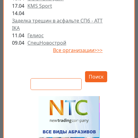
17.04
KMS Sport
14.04
Заделка трещин в асфальте СПб - ATT
IKA
11.04
Гелиос
09.04
СпецНовострой
Все организации>>>
Открыть настройки
Поиск