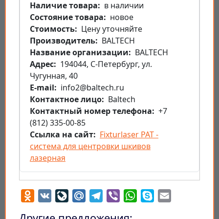
Наличие товара
в наличии
Состояние товара
новое
Стоимость
Цену уточняйте
Производитель
BALTECH
Название организации
BALTECH
Aдрес
194044, С-Петербург, ул.
Чугунная, 40
E-mail
info2@baltech.ru
Контактное лицо
Baltech
Контактный номер телефона
+7
(812) 335-00-85
Ссылка на сайт
Fixturlaser РАТ -
система для центровки шкивов
лазерная
Odnoklassniki
VK
LiveJournal
Mail.Ru
Telegram
Viber
WhatsApp
Skype
Email
Другие предложения: