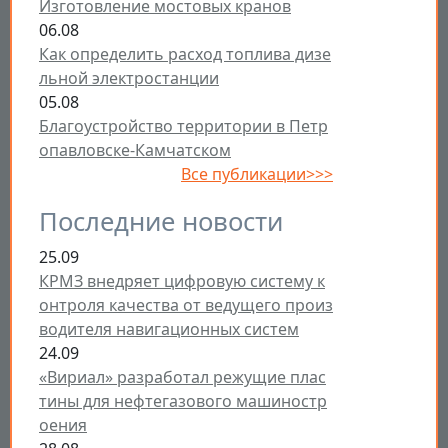
Изготовление мостовых кранов
06.08
Как определить расход топлива дизе
льной электростанции
05.08
Благоустройство территории в Петр
опавловске-Камчатском
Все публикации>>>
Последние новости
25.09
КРМЗ внедряет цифровую систему к
онтроля качества от ведущего произ
водителя навигационных систем
24.09
«Вириал» разработал режущие плас
тины для нефтегазового машиностр
оения