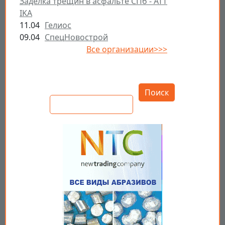
Заделка трещин в асфальте СПб - ATT
IKA
11.04
Гелиос
09.04
СпецНовострой
Все организации>>>
Открыть настройки
Поиск