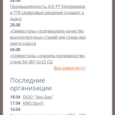
28.08
Промышленность 4.0: РТ-Техприемка
и ТТК-Цифровые решения создают а
льянс
28.08
«Северсталь» подтвердила качество
высокопрочных сталей для судов лед
ового класса
04.08
«Северсталь» освоила производство
стали SA-387 Gr22 Cl2
Все новости>>>
Последние
организации
18.04
ООО "Эко-Дах"
17.04
KMS Sport
14.04