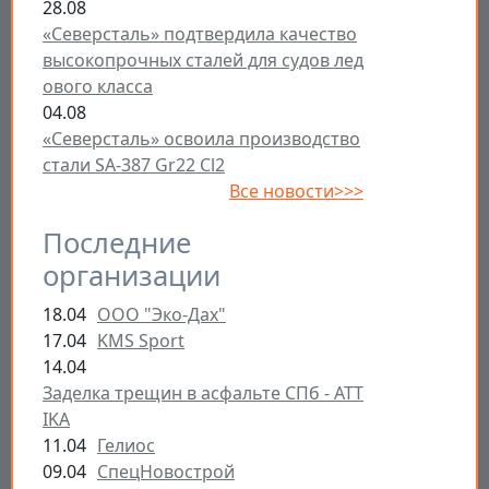
28.08
«Северсталь» подтвердила качество
высокопрочных сталей для судов лед
ового класса
04.08
«Северсталь» освоила производство
стали SA-387 Gr22 Cl2
Все новости>>>
Последние
организации
18.04
ООО "Эко-Дах"
17.04
KMS Sport
14.04
Заделка трещин в асфальте СПб - ATT
IKA
11.04
Гелиос
09.04
СпецНовострой