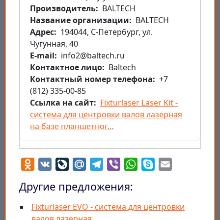
Производитель
BALTECH
Название организации
BALTECH
Aдрес
194044, С-Петербург, ул.
Чугунная, 40
E-mail
info2@baltech.ru
Контактное лицо
Baltech
Контактный номер телефона
+7
(812) 335-00-85
Ссылка на сайт
Fixturlaser Laser Kit -
система для центровки валов лазерная
на базе планшетног…
Odnoklassniki
VK
LiveJournal
Mail.Ru
Telegram
Viber
WhatsApp
Skype
Email
Другие предложения:
Fixturlaser EVO - система для центровки
валов лазерная