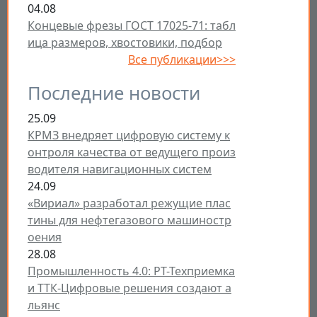
04.08
Концевые фрезы ГОСТ 17025-71: табл
ица размеров, хвостовики, подбор
Все публикации>>>
Последние новости
25.09
КРМЗ внедряет цифровую систему к
онтроля качества от ведущего произ
водителя навигационных систем
24.09
«Вириал» разработал режущие плас
тины для нефтегазового машиностр
оения
28.08
Промышленность 4.0: РТ-Техприемка
и ТТК-Цифровые решения создают а
льянс