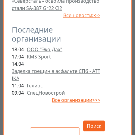
«Северсталь» освоила производство
стали SA-387 Gr22 Cl2
Все новости>>>
Последние
организации
18.04
ООО "Эко-Дах"
17.04
KMS Sport
14.04
Заделка трещин в асфальте СПб - ATT
IKA
11.04
Гелиос
09.04
СпецНовострой
Все организации>>>
Открыть настройки
Поиск