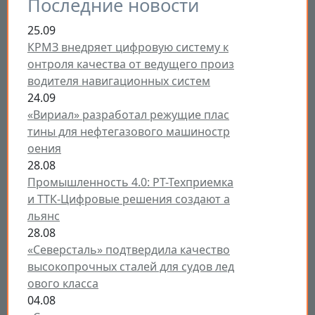
Последние новости
25.09
КРМЗ внедряет цифровую систему к
онтроля качества от ведущего произ
водителя навигационных систем
24.09
«Вириал» разработал режущие плас
тины для нефтегазового машиностр
оения
28.08
Промышленность 4.0: РТ-Техприемка
и ТТК-Цифровые решения создают а
льянс
28.08
«Северсталь» подтвердила качество
высокопрочных сталей для судов лед
ового класса
04.08